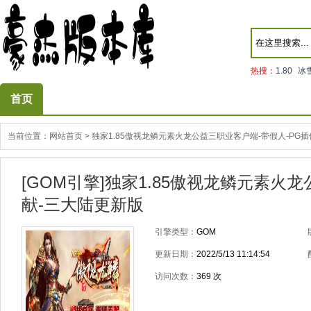
热搜：
1.80
冰
首页
当前位置：
网站首页
>
独家1.85傲视龙鳞元素火龙公益三职业客户端-带假人-PG插
[GOM引擎]独家1.85傲视龙鳞元素火
献-三大陆更新版
引擎类型：
GOM
更新日期：
2022/5/13 11:14:54
访问次数：
369
次