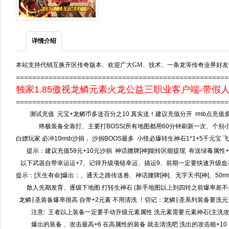
详情介绍
本站支持代销互换开区传奇版本、欢迎广大GM、技术、一条龙等传奇业界好友
===================================================
独家1.85傲视龙鳞元素火龙公益三职业客户端-带假人
===================================================
测试充值 元宝+龙鳞币多送百分之10 真实送！建议充值分开 rmb点充值
终极装备全靠打、主要打BOSS(所有地图都用60分钟刷新一次、个别小BO
白嫖玩家 必冲10rmb沙捐， 沙捐BOOS最多 小怪必爆转生神石1*1+5千元宝
提示：建议充值58元+10元沙捐 神话腰牌[神]能转区能提现 有送绿毒属性+
以下武器自带幸运运+7、记得升级项链幸运、搞运9、前期一定要快速升级血石
提示：[天生有命]爆出：、通天之路传送卷、神话腰牌[神]、无字天书[神]、50r
散人先期发育、逐级下地图 打转生神石 (新手地图以上到四转之前爆率差不多
龙鳞∥圣装备爆率很高 自带+2元素 不用清洗 ！切记：龙鳞∥圣系列装备要洗
注意: 王者以上装备一定要手动升级元素属性 洗元素需要元素神石(主洗攻击
爆出的装备 、攻击最高+6 在高属性的装备 就去清洗吧 洗出的攻击能+10 