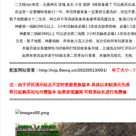
二大陆npc有卖：元素神石 玫瑰 血石 斗笠 盾牌 4格装备爆了 可以购买合成。 
在这里一定要嘱咐老板们一句，和完终极装备一定要把元素洗好，但也不要
骰子地图爆出十二生肖、神之碎片等高级装备装备爆率很高建议去、集满12生
神豪第一捐献288元以上、2小时后触发必爆1.1倍攻击勋章怪物、必爆1.1攻
神豪第二捐献388以上 可以进去榜二地图 2小时后触发必爆1.1倍攻击项链
注意：骰子地图，神豪捐献，所有收入流入沙捐，攻沙后给所有玩家发放，
本服升级全靠腰牌给与经验和打怪回收装备升级，土城泡点NPC开区4
如果有更高追求请于60级去第二世界自行查看、本服绝无暗坑、无拖、
====================================================
配套网站查看：
http://vip.9wcq.cn/20220513/001/
补丁大小：7
注：由于开区演示站点不定时更新更换版本 具体以本帖演示为准
即日起购买论坛付费版本 如果发现漏洞 可联系站长进行免费修
====================================================