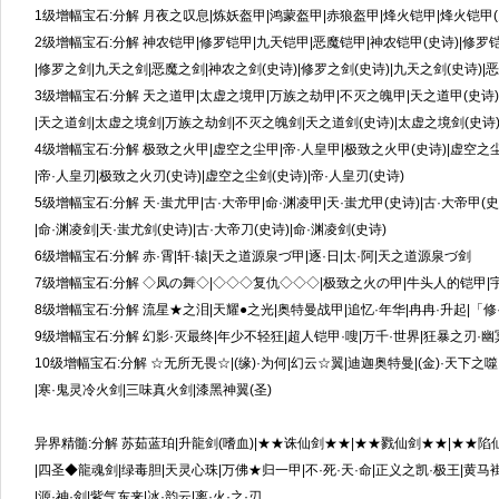
1级增幅宝石:分解 月夜之叹息|炼妖盔甲|鸿蒙盔甲|赤狼盔甲|烽火铠甲|烽火铠甲(
2级增幅宝石:分解 神农铠甲|修罗铠甲|九天铠甲|恶魔铠甲|神农铠甲(史诗)|修罗铠
|修罗之剑|九天之剑|恶魔之剑|神农之剑(史诗)|修罗之剑(史诗)|九天之剑(史诗)|
3级增幅宝石:分解 天之道甲|太虚之境甲|万族之劫甲|不灭之魄甲|天之道甲(史诗)|
|天之道剑|太虚之境剑|万族之劫剑|不灭之魄剑|天之道剑(史诗)|太虚之境剑(史诗)
4级增幅宝石:分解 极致之火甲|虚空之尘甲|帝·人皇甲|极致之火甲(史诗)|虚空之尘
|帝·人皇刃|极致之火刃(史诗)|虚空之尘剑(史诗)|帝·人皇刃(史诗)
5级增幅宝石:分解 天·蚩尤甲|古·大帝甲|命·渊凌甲|天·蚩尤甲(史诗)|古·大帝甲(史
|命·渊凌剑|天·蚩尤剑(史诗)|古·大帝刀(史诗)|命·渊凌剑(史诗)
6级增幅宝石:分解 赤·霄|轩·辕|天之道源泉づ甲|逐·日|太·阿|天之道源泉づ剑
7级增幅宝石:分解 ◇凤の舞◇|◇◇◇复仇◇◇◇|极致之火の甲|牛头人的铠甲|宇·
8级增幅宝石:分解 流星★之泪|天耀●之光|奥特曼战甲|追忆·年华|冉冉·升起|「修
9级增幅宝石:分解 幻影·灭最终|年少不轻狂|超人铠甲·嗖|万千·世界|狂暴之刃·幽
10级增幅宝石:分解 ☆无所无畏☆|(缘)·为何|幻云☆翼|迪迦奥特曼|(金)·天下之噬
|寒·鬼灵冷火剑|三味真火剑|漆黑神翼(圣)
异界精髓:分解 苏茹蓝珀|升龍剑(嗜血)|★★诛仙剑★★|★★戮仙剑★★|★★
|四圣◆龍魂剑|绿毒胆|天灵心珠|万佛★归一甲|不·死·天·命|正义之凯·极王|黄马褂
|源·神·剑|紫气东来|冰·韵云|离·火·之·刃