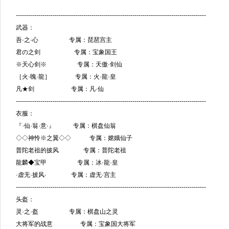
---------------------------------------------------------------------------------------------
武器：
吾·之·心 专属：琵琶宫主
君の之剑 专属：宝象国王
※天心剑※ 专属：天傲·剑仙
［火·魄·龍］ 专属：火·龍·皇
凡★剑 专属：凡·仙
---------------------------------------------------------------------------------------------
衣服：
『·仙·翁·意·』 专属：棋盘仙翁
◇◇神怜※之翼◇◇ 专属：嫦娥仙子
普陀老祖的披风 专属：普陀老祖
龍麟◆宝甲 专属：冰·龍·皇
·虚无·披风· 专属：虚无·宫主
---------------------------------------------------------------------------------------------
头盔：
灵·之·盔 专属：棋盘山之灵
大将军的战意 专属：宝象国大将军