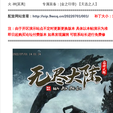
火·神[莫离] 专属装备：[金之印章]·【天选之人】
============
========================================
配套网站查看：
http://vip.9wcq.cn/20220701/001/
补丁大小
注：由于开区演示站点不定时更新更换版本 具体以本帖演示为准
即日起购买论坛付费版本 如果发现漏洞 可联系站长进行免费修
====================================================