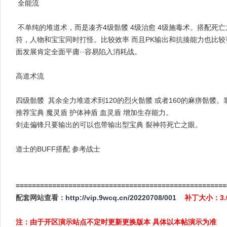
全能流
不单纯的堆道术，而是凑齐4级骷髅 4级治愈 4级施毒术。搭配死亡
符，人物和宝宝同时打怪。比较效率 而且PK输出和抗揍能力也比较
面发展肯定全面平庸··容易陷入消耗战。
高道术流
四级骷髅 其余全力堆道术到120的烈火骷髅 或者160的麻痹骷髅
推荐宝典 魔灵盾 护体神盾 血灵盾 增加生存能力。
剑走偏锋只要输出的可以也带输出型宝典 裂神符死亡之眼。
道士的BUFF搭配 参考战士
====================================================
配套网站查看：
http://vip.9wcq.cn/20220708/001
补丁大小：3
注：由于开区演示站点不定时更新更换版本 具体以本帖演示为准