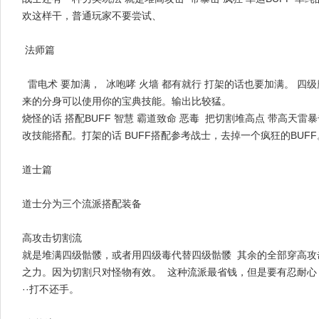
欢这样干，普通玩家不要尝试、
法师篇
雷电术 要加满， 冰咆哮 火墙 都有就行 打架的话也要加满。 四
来的分身可以使用你的宝典技能。输出比较猛。
烧怪的话 搭配BUFF 智慧 霸道致命 恶毒 把切割堆高点 带高天
改技能搭配。打架的话 BUFF搭配参考战士，去掉一个疯狂的BUFF
道士篇
道士分为三个流派搭配装备
高攻击切割流
就是堆满四级骷髅，或者用四级毒代替四级骷髅 其余的全部穿高攻
之力。因为切割只对怪物有效。 这种流派最省钱，但是要有忍耐心
··打不还手。