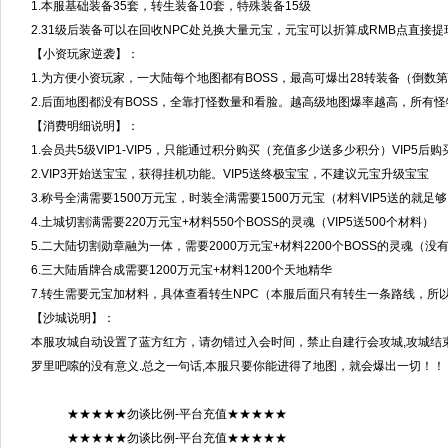
1.本服基础装备35套，转生装备10套，特殊装备15级
2.31级后装备可以在回收NPC处兑换大量元宝，元宝可以折算成RMB点直接
【小资玩家逆袭】：
1.为方便小资玩家，一大陆每个地图都有BOSS，最高可爆出28转装备（倒数
2.后面地图都没有BOSS，全靠打怪数量和看脸。越高级地图爆率越高，所有
【消费明细说明】：
1.会员共5级VIP1-VIP5，只能通过积分购买（充值多少送多少积分）VIP5
2.VIP3开始送宝宝，获得挂机功能。VIP5送终极宝宝，不建议元宝升级宝宝
3.称号全满需要1500万元宝，时装全满需要1500万元宝（材料VIP5送的就足
4.土城切割满需要220万元宝+材料550个BOSS的灵魂（VIP5送500个材料）
5.二大陆切割勋章融为一体，需要2000万元宝+材料2200个BOSS的灵魂（
6.三大陆盾牌合成需要1200万元宝+材料1200个天地精华
7.转生需要元宝加材料，具体查看转生NPC（本服后面只有转生一条路线，所
【沙城说明】：
本服攻城自动设置了蓝方红方，请勿错过入会时间，禁止自建行会攻城,攻城结
罗里吧嗦的没有意义.总之一句话,本服只要你能进得了地图，就会爆出一切！！
★★★★★勿谈比例-平台充值★★★★★
★★★★★勿谈比例-平台充值★★★★★