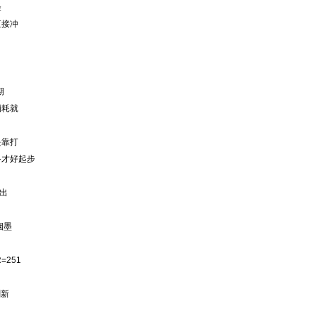
怪
直接冲
后期
消耗就
是靠打
备才好起步
爆出
烟墨
=251
刷新