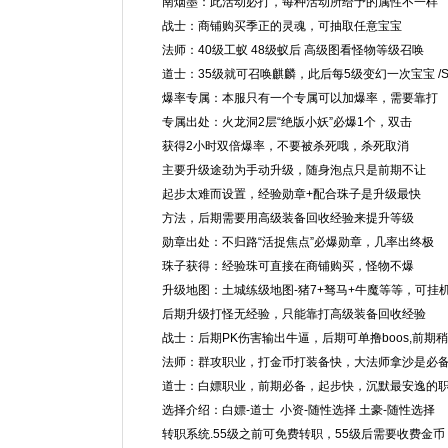
南烟墨：此活动必打，每种活动所给予的属性不一样
战士：商铺购买季正的灵魂，可抽取任意宝宝
法师：40级工蚁 48级蚁后 高级图看怪物等级召唤
道士：35级就可召唤麒麟，此后每5级变幻一次宝宝 /SC
爆率专属：本服只有一个专属可以加爆率，需要靠打
专属出处：火龙洞2层“绝版小妖”必爆1个，双击
获得2小时双倍爆率，不要被杀死哦，杀死取消
主要升级途劲为手动升级，随身泡点只是前期不让
起步太难而设置，经验勋章+配合珠子是升级最快
方法，后期需要用高级装备回收经验来提升等级
勋章出处：不归路“活捉焦点”必爆勋章，几率出终极
珠子获得：经验珠可直接在商铺购买，怪物不爆
升级地图：土城练级地图-猪7+驽马+牛魔等等，可挂
后期升级打怪无经验，只能靠打高级装备回收经验
战士：后期PK伤害输出牛逼，后期可单撸boos,前期
法师：群攻职业，打金币打装备快，大法师拿沙是必
道士：白嫖职业，前期必备，起步快，沉默最安逸的职业/
选择介绍：白嫖-道士 小资-随性选择 土豪-随性选择
转职系统.55级之前可免费转职，55级后需要收费金