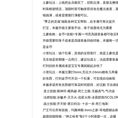
土豪玩法：上线把会员都买了，切割点满，直接去撸
时装根据情况，顶级时装可触发双倍攻击魔法速度，
钱搞满，或者是慢慢打满都可以。
“季正的灵魂”抽取各种宝宝帮助，此专属可再次提升
打宝，本服升级主要靠手动，珠子就显得尤为重要
土豪收购：金币+技能+专属++书页高级装备都可收
升级需要吃珠子或者是高级装备回收经验，本服唯一
是金币
小资玩法：搞个狂暴，其他的全部靠打，就是土豪也
无非就是前期慢一点而已，建议玩道士，法战需要装
打到挂机专属或者是宝宝专属就能起步快了
小资玩法：本服注重打boos,无论大小boos都有几率
好东西，打到金币可开启一个狂暴，可实现自动捡取
本服承诺所有东西都可靠花时间获得，好沉默 尽在南
道士技能:裂神符-飓风破-死亡之眼-无极真气-气功波
法师技能:冰镰术-灭天火-流星火雨-冰霜群雨/SCOLOR
战士技能:开天斩-逐日剑法- 十步一杀-死亡地刺
尸王可出所有技能，玛雅神殿-boos之家-等地图都会
超级技能怪物：“神之哈有”每2个小时刷新一次，必爆