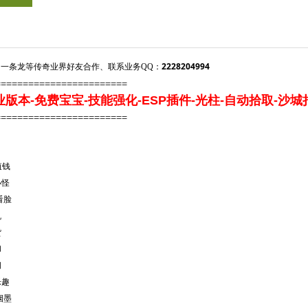
2228204994
一条龙等传奇业界好友合作、联系业务QQ：
========================
本-免费宝宝-技能强化-ESP插件-光柱-自动拾取-沙城
========================
值钱
小怪
看脸
机
货
和
间
乐趣
烟墨