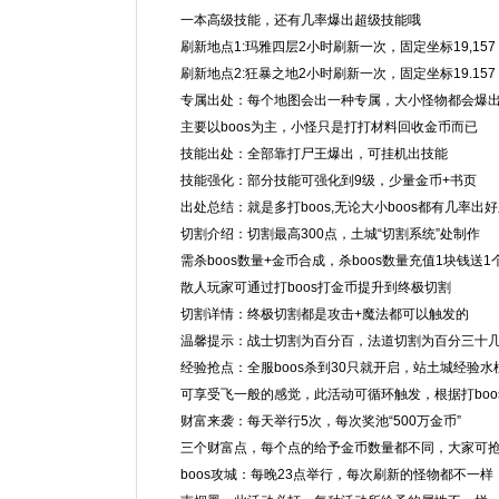
一本高级技能，还有几率爆出超级技能哦
刷新地点1:玛雅四层2小时刷新一次，固定坐标19,15
刷新地点2:狂暴之地2小时刷新一次，固定坐标19.15
专属出处：每个地图会出一种专属，大小怪物都会爆
主要以boos为主，小怪只是打打材料回收金币而已
技能出处：全部靠打尸王爆出，可挂机出技能
技能强化：部分技能可强化到9级，少量金币+书页
出处总结：就是多打boos,无论大小boos都有几率
切割介绍：切割最高300点，土城“切割系统”处制作
需杀boos数量+金币合成，杀boos数量充值1块钱送
散人玩家可通过打boos打金币提升到终极切割
切割详情：终极切割都是攻击+魔法都可以触发的
温馨提示：战士切割为百分百，法道切割为百分三十
经验抢点：全服boos杀到30只就开启，站土城经验
可享受飞一般的感觉，此活动可循环触发，根据打boo
财富来袭：每天举行5次，每次奖池“500万金币”
三个财富点，每个点的给予金币数量都不同，大家可
boos攻城：每晚23点举行，每次刷新的怪物都不一