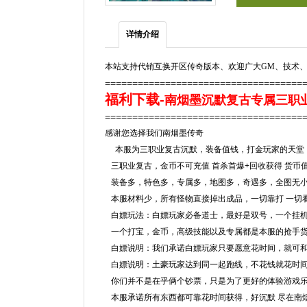
详情介绍
本站支持代销互换开区传奇版本、欢迎广大GM、技术、
====================================
福利下载-
南烟墨沉默复古专属三职业版
====================================
感谢您选择我们南烟墨传奇
本服为三职业复古沉默，装备值钱，打金玩家的天堂
三职业复古，金币不可充值 首杀首爆+回收获得 货币
装备多，特色多，专属多，地图多，奇遇多，全图无
本服材料少，所有怪物直接掉出成品，一切靠打 一切
白嫖玩法：白嫖玩家必备道士，最好是双号，一个挂
一个打宝，金币，高级技能以及专属都是本服的抢手
白嫖说明：我们承诺白嫖玩家只要愿意花时间，就可
白嫖说明：土豪玩家达到同一起跑线，不花钱就花时
你们并不是在乎俩个钞票，只是为了更好的体验游戏
本服承诺所有东西都可靠花时间获得，好沉默 尽在南