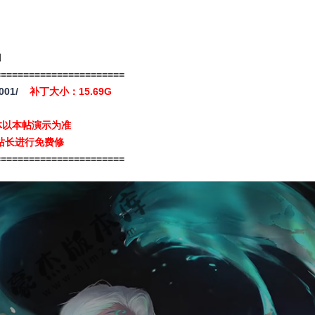
利
=======================
001/
补丁大小：15.69G
体以本帖演示为准
站长进行免费修
======================
=