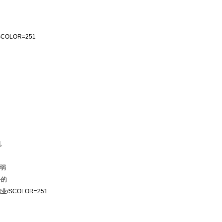
OLOR=251
机
稍弱
备的
SCOLOR=251
币