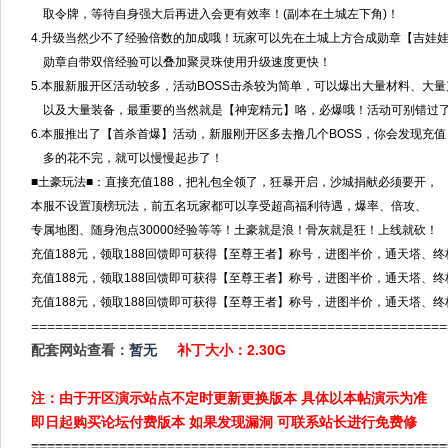
取令牌，等待自身强大后再进入会更有效率！(副本在土城左下角)！
4.升级当然少不了经验倍数的加成哦！玩家可以先在土城上方合成勋章【吉娃
勋章自带双倍经验可以叠加聚灵珠使用升级速度更快！
5.本服新服开区活动较多，活动BOSS击杀较为简单，可以爆出大量材料、大
以及大量装备，最重要的当然就是【神宠精元】咯，必爆哦！活动可别错过
6.本服推出了【首杀首爆】活动，新服刚开区多去撸几个BOSS，你会发现充
多的花不完，就可以慢慢起步了！
■土豪玩法■：直接充值188，把礼包全领了，狂暴开启，沙城捐献必须要开，
本服不设置顶榜玩法，前五名玩家都可以享受超高福利待遇，爆率、倍攻、
专属地图、随身泡点30000经验等等！土豪就是浪！骨灰就是狂！上线就砍！
充值188元，领取188回馈即可获得【至尊王者】称号，进图半价，通天塔、
充值188元，领取188回馈即可获得【至尊王者】称号，进图半价，通天塔、
充值188元，领取188回馈即可获得【至尊王者】称号，进图半价，通天塔、
====================================================
配套网站查看：
暂无
补丁大小：2.30G
注：由于开区演示站点不定时更新更换版本 具体以本帖演示为准
即日起购买论坛付费版本 如果发现漏洞 可联系站长进行免费修
====================================================