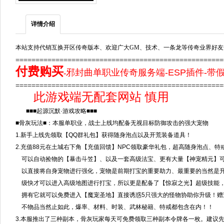
详情介绍
本站支持代销互换开区传奇版本、欢迎广大GM、技术、一条龙等传奇业界好友
===================================================
付费购买
邪封曲单职业传奇服务端-ESP插件-带
-
===================================================
此游戏端无配套网站 慎用
■■■起源沉默·游戏攻略■■■
■骨灰玩法■：本服单职业，战士上线均配备无视目标防御攻击的强大宠物
1.新手上线先领取【QQ群礼包】获得随身泡点以及开荒装备道具！
2.充值88元在土城右下角【充值回馈】NPC领取豪华礼包，超高随身泡点、特
可以自动捡物的【暴击斗笠】、以及一套高级法宝、更有大量【神宠精元】
以直接将自身宠物进行强化，宠物是前期打宝的重要助力、最重要的当然是
级快才可以进入高级地图进行打宝，所以更是配备了【惊寂之光】超级技能
拥有它就可以免费进入【魔宠圣地】直接诱惑5只强大的怪物协助你升级！赠
不物品当然止如此，爆率、材料、时装、武林秘籍、特戒都包含在内！！
3.本服推出了三种副本，骨灰玩家每天可免费领取三种副本令牌各一枚。建议