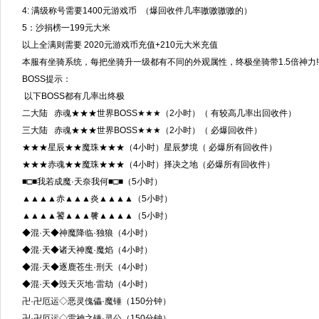
4: 满级称号需要1400元游戏币 （爆回收件几率嗷嗷嗷嗷的）
5：沙捐榜一199元大米
以上全满则需要 2020元游戏币充值+210元大米充值
本服有坐骑系统，每把坐骑升一级都有不同的外观属性，终极坐骑带1.5倍神力!
BOSS提示：
以下BOSS都有几率出终极
二大陆 赤魂★★★世界BOSS★★★（2小时）（ 有较高几率出回收件）
三大陆 赤魂★★★世界BOSS★★★（2小时）（ 必爆回收件）
★★★星辰★★魔珠★★★（4小时）星辰梦境（ 必爆所有回收件）
★★★赤魂★★魔珠★★★（4小时）择决之地（必爆所有回收件）
■□■我若成魔·天奈我何■□■（5小时）
▲▲▲▲赤▲▲▲炎▲▲▲▲（5小时）
▲▲▲▲饕▲▲▲餮▲▲▲▲（5小时）
◆混·天◆神魔降临·独狼（4小时）
◆混·天◆诸天神魔·魔焰（4小时）
◆混·天◆逐鹿苍生·刑天（4小时）
◆混·天◆毁天灭地·雷劫（4小时）
卍·卍厄运◇恶灵傀儡·魔锤（150分钟）
卍·卍厄运◇雷神之锤·灵公（150分钟）