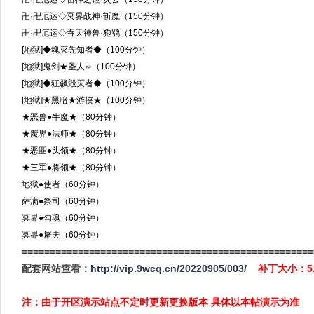
卍·卍厄运◇冥界战神·斩魔（150分钟）
卍·卍厄运◇吞天神兽·狍鸮（150分钟）
[地狱]◆魂灭先知者◆（100分钟）
[地狱]鬼剑★圣人∽（100分钟）
[地狱]◆狂飙毁灭者◆（100分钟）
[地狱]★黑暗★游侠★（100分钟）
★恶兽●牛魔★（80分钟）
★魔界●法师★（80分钟）
★恶匪●头领★（80分钟）
★三军●将领★（80分钟）
地狱●使者（60分钟）
萨满●祭司（60分钟）
冥界●勾魂（60分钟）
冥界●屠夫（60分钟）
====================================================
配套网站查看：
http://vip.9wcq.cn/20220905/003/
补丁大小：5
注：由于开区演示站点不定时更新更换版本 具体以本帖演示为准