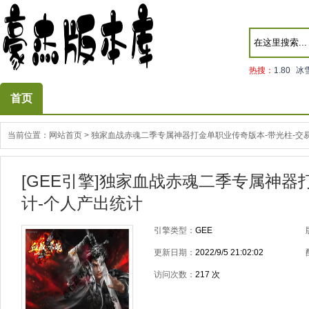
热搜：
1.80
冰
首页
当前位置：
网站首页
>
独家血战赤魂二季专属神器打金单职业传奇版本-带光柱-交易
[GEE引擎]独家血战赤魂二季专属神器
计-个人产出统计
引擎类型：
GEE
更新日期：
2022/9/5 21:02:02
访问次数：
217
次