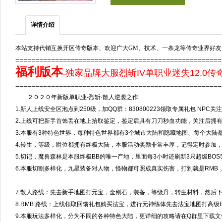
详情介绍
本站支持代销互换开区传奇版本、欢迎广大GM、技术、一条龙等传奇业界好友
===================================================
福利版本
独家品牌大服烈斩IV单职业迷失12.0传
-
==================================================
２０２０年新版单职业-烈斩·散人逆袭之作
1.新人上线安全区泡点到250级，加QQ群：830800223领取专属礼包 NPC关注有
2.上线可把新手首饰丢在地上拾取鉴定，鉴定后具有刀刀秒血功能，关注后拥
3.本服有3种特色世界，每种特色世界都有3个城市大陆和隐藏地图、每个大陆
4.转生，等级，爵位都拥有终极大陆，本服活动奖励非常丰厚，记得定时参加
5.切记，魔兽森林是本服终极BB的唯一产地，里面每3小时还刷新3只超级BO
6.本服切割多样化，九星装备对人物，怪物都可照成真实伤害，打到就是RMB
7.散人路线：先去新手地图打元宝，金刚石，装备，等级丹，转生材料，然后
8.RMB 路线：上线领取回馈礼包购买法宝，进行元神练体先去法宝地图打高级B
9.本服玩法多样化，分为不同的各种特色大陆，更详细的攻略请在Q群里下载文