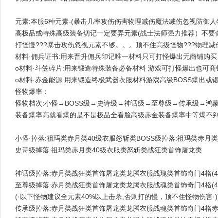
元素:本服6种元素-(暴击几率攻伤伤害物理减伤魔法减伤忽视防御
高极品或特殊高级装备切记一定要弄元素(战士法师强力推荐）不要舍
打怪慢???暴击攻伤忽视元素不够。。。顶不住高级怪物???物理减
材料·佣兵证书:用来晋升佣兵印记唯一材料只可打怪爆出无商铺购
o材料·斗笠碎片:用来锻造特殊装备必备材料 游戏可打怪爆出也可
o材料·赤金能源:用来锻造终极武器衣服材料游戏高级BOSS爆出或
怪物爆率：
怪物档次:小怪→BOSS级→史诗级→神话级→至尊级→传承级→鸿蒙
装备爆率高就看爆的是不是极品全看脸高级赤金装备爆率中等爆不
小怪·掉落:祖玛类赤月类40级衣服怒斩类BOSS级掉落:祖玛类赤月
史诗级掉落:祖玛类赤月类40级衣服类怒斩类战狂类首饰屠龙类
神话级掉落:赤月类战狂类首饰屠龙类龙腾衣服战瑰类首饰奇门4格(4
至尊级掉落:赤月类战狂类首饰屠龙类龙腾衣服战魂类首饰奇门4格(
(·以下怪物建议全元素40%以上击杀,否则打的慢，顶不住怪物伤害·)
传承级掉落:赤月类战狂类首饰屠龙类龙腾衣服战魂类首饰奇门4格