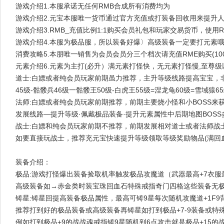
游戏介绍1.本服承诺无任何RMB合成所有消费均为
游戏介绍2.元宝本服唯一货币通过官方充值或打装备回收用来提升
游戏介绍3.RMB_充值比例1:1购买会员礼包和玩家交易货币，使
游戏介绍4.本服为极品服，所以装备好爆〉高级装备一定要打元素哦
消费攻略5.本朋唯一销售为会员会员分三个档次请充值RME购买(1
元素介绍6.元素为主打(必升）满元素打怪快，无元素打怪慢,至尊
道士:白嫖或者纯会员玩家前期虽力推荐，主升等级线路提高宝宝，
45级-骷髅兵46级一骷髅王50级-白虎王55级=涅龙龟60级=雪域猿65
法师:白嫖或者纯会员玩家前期推荐，前期主要烧小怪和小BOSS来
发展线路―提升等级·佩戴极品装备·提升元素属性中后期地图BOS
战士:白嫖和纯会员玩家前期不推荐，前期发展相对道士或者法师战
如要直接玩战士，推荐充元宝快速提升等级领取等级奖励物品(满回
装备介绍：
极品:游戏打怪爆出装备捡取机率触发极品攻魔道（武器最高+7衣服最
高级装备如→赤金类时装宝珠回血石特殊戒指奇门四格这些装备无
铸星:铸星回提高装备极品属性，最高可铸9星每次随机攻魔道+1F
推荐打到好的极品装备或高级装备再铸星如打到极品+7-9装备或特
例如打到极品+9的战战魂戒指铸9星随机到6点攻击就是极品+15的