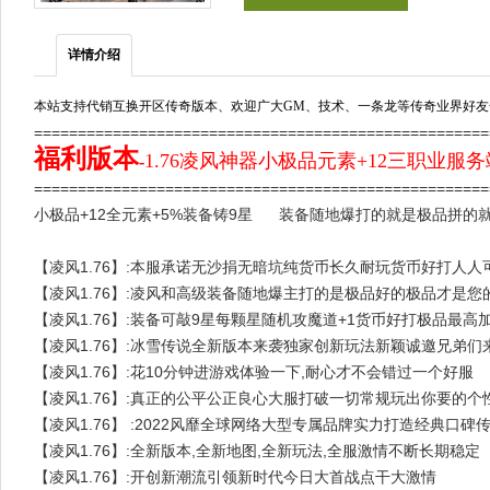
详情介绍
本站支持代销互换开区传奇版本、欢迎广大GM、技术、一条龙等传奇业界好友
===================================================
福利版本
1.76凌风神器小极品元素+12三职业服务
-
==================================================
小极品+12全元素+5%装备铸9星 装备随地爆打的就是极品拼的
【凌风1.76】:本服承诺无沙捐无暗坑纯货币长久耐玩货币好打人人
【凌风1.76】:凌风和高级装备随地爆主打的是极品好的极品才是
【凌风1.76】:装备可敲9星每颗星随机攻魔道+1货币好打极品最高
【凌风1.76】:冰雪传说全新版本来袭独家创新玩法新颖诚邀兄弟们来
【凌风1.76】:花10分钟进游戏体验一下,耐心才不会错过一个好服
【凌风1.76】:真正的公平公正良心大服打破一切常规玩出你要的个
【凌风1.76】 :2022风靡全球网络大型专属品牌实力打造经典口碑
【凌风1.76】:全新版本,全新地图,全新玩法,全服激情不断长期稳定
【凌风1.76】:开创新潮流引领新时代今日大首战点干大激情