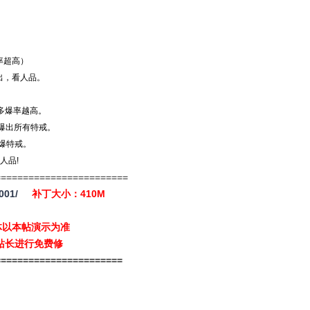
率超高）
出，看人品。
越多爆率越高。
爆出所有特戒。
必爆特戒。
人品!
========================
001/
补丁大小：410M
体以本帖演示为准
站长进行免费修
=======================