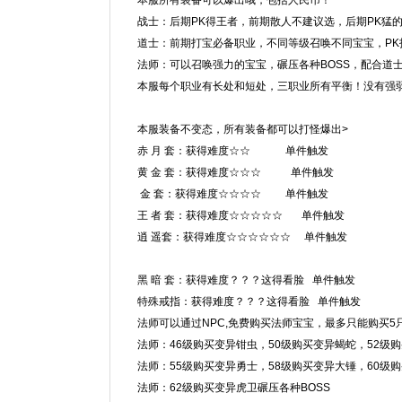
本服所有装备可以爆出哦，包括人民币！
战士：后期PK得王者，前期散人不建议选，后期PK
道士：前期打宝必备职业，不同等级召唤不同宝宝，PK
法师：可以召唤强力的宝宝，碾压各种BOSS，配合
本服每个职业有长处和短处，三职业所有平衡！没有强
本服装备不变态，所有装备都可以打怪爆出>
赤 月 套：获得难度☆☆ 单件触发
黄 金 套：获得难度☆☆☆ 单件触发
金 套：获得难度☆☆☆☆ 单件触发
王 者 套：获得难度☆☆☆☆☆ 单件触发
逍 遥套：获得难度☆☆☆☆☆☆ 单件触发
黑 暗 套：获得难度？？？这得看脸 单件触发
特殊戒指：获得难度？？？这得看脸 单件触发
法师可以通过NPC,免费购买法师宝宝，最多只能购买5
法师：46级购买变异钳虫，50级购买变异蝎蛇，52级
法师：55级购买变异勇士，58级购买变异大锤，60级
法师：62级购买变异虎卫碾压各种BOSS