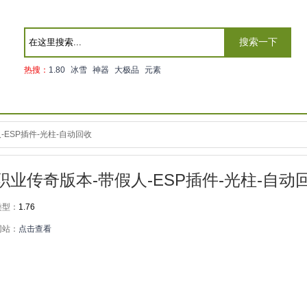
搜索一下
热搜：
1.80
冰雪
神器
大极品
元素
-ESP插件-光柱-自动回收
三职业传奇版本-带假人-ESP插件-光柱-自动
类型：
1.76
网站：
点击查看