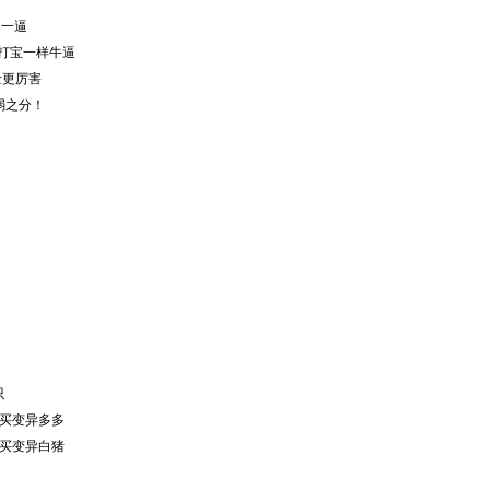
猛的一逼
打宝一样牛逼
道士更厉害
弱之分！
只
购买变异多多
购买变异白猪