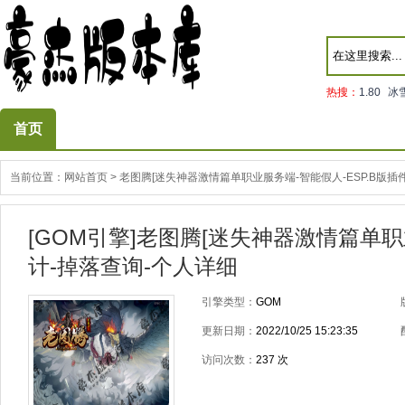
热搜：
1.80
冰
首页
当前位置：
网站首页
>
老图腾[迷失神器激情篇单职业服务端-智能假人-ESP.B版插
[GOM引擎]老图腾[迷失神器激情篇单职
计-掉落查询-个人详细
引擎类型：
GOM
更新日期：
2022/10/25 15:23:35
访问次数：
237
次