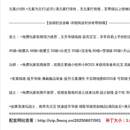
元素介绍6.<元素为主打(必升) 满元素打怪快，无元素打怪慢，至尊级以上怪
-------------------------------【游戏职业攻略·详细阅读对你有帮助哦】---------------------
道士： <免费玩家前期强力推荐，主升等级线路 提高宝宝，非常容易上手的职
45级=骷髅兵 48级=骷髅王 50级=白虎王 55级=涅龙龟 60级=雪域猿 65级=天山
法师： <免费玩家前期推荐，前期主要烧小怪和小BOSS 来获得装备和元宝 
<发展线路-提升等级·佩戴极品装备·提升元素属性 中后期地图BOSS多 可群烧
战士： <免费玩家前期不推荐，前期发展相对道士或者法师 战士较慢 是个吃 等
<如要直接玩战士，推荐充元宝 快速提升等级 领取等级奖励物品(满回血石+满
====================================================
配套网站查看：
http://vip.9wcq.cn/20250607/001
补丁大小：1