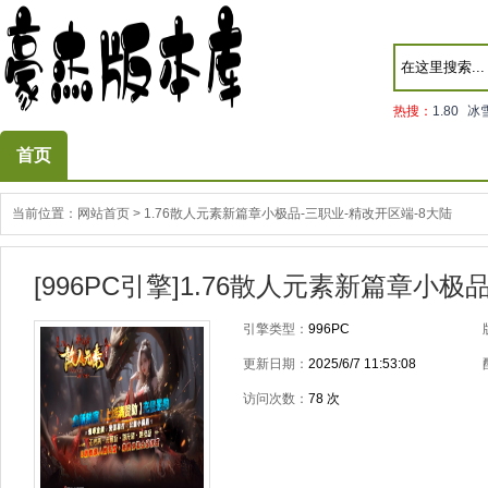
热搜：
1.80
冰
首页
当前位置：
网站首页
>
1.76散人元素新篇章小极品-三职业-精改开区端-8大陆
[996PC引擎]1.76散人元素新篇章小极
引擎类型：
996PC
更新日期：
2025/6/7 11:53:08
访问次数：
78
次