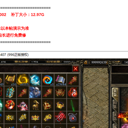
=======================
/002
补丁大小：12.97G
体以本帖演示为准
站长进行免费修
======================
=