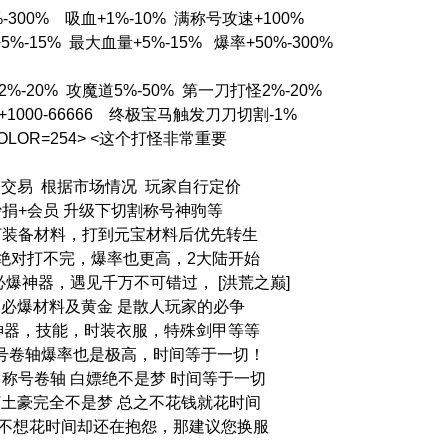
-300% 吸血+1%-10% 满称号攻速+100%
%-15% 最大血量+5%-15% 爆率+50%-300%
%-20% 攻魔道5%-50% 第一刀打怪2%-20%
1000-66666 终极宝马触发刀刀切割-1%
LOR=254> <这个打怪非常重要
由交易 根据市场情况 玩家自行定价
捐+会员 升级下切割称号神驹等
打装备材料，打到元宝材料后优先转生
绝对打不完，爆率也更高，2大陆开始
爆神器，遇见千万不可错过， [洪荒之巅]
必爆材料及黄金 是散人玩家的必争
神器，技能，时装衣服，特殊剑甲等等
号卷轴爆率也是极高，时间等于一切！
出称号卷轴 白嫖绝不是梦 时间等于一切
打土豪完全不是梦 总之不花钱就花时间
也不想花时间却还在抱怨，那建议您换服