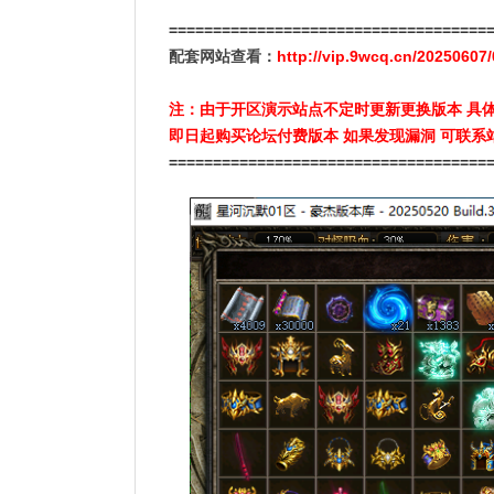
====================================
配套网站查看：
http://vip.9wcq.cn/20250607
注：由于开区演示站点不定时更新更换版本 具
即日起购买论坛付费版本 如果发现漏洞 可联系
====================================