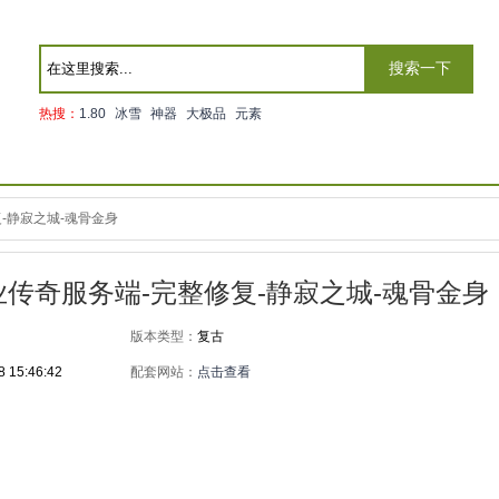
搜索一下
热搜：
1.80
冰雪
神器
大极品
元素
-静寂之城-魂骨金身
职业传奇服务端-完整修复-静寂之城-魂骨金身
版本类型：
复古
8 15:46:42
配套网站：
点击查看