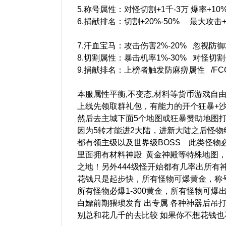
5.称号属性：对怪切割+1千-3万 爆率+10%
6.捐献排名：切割+20%-50% 最大攻击+5
7.汗血宝马：攻击伤害2%-20% 忽视防御2
8.切割属性：暴击机率1%-30% 对怪切割+
9.捐献排名：上榜者触发防麻痹属性 /FCO
本服属性平衡,不变态,材料等货币游戏自
上线先领取群礼包，有能力的开个狂暴+沙
然后去主城下面5个地图或狂暴赞助地图
因为5转才能进2大陆，进新大陆之后怪物
都有领主级以及世界级BOSS 此类怪物必
里面拥有材料神殿 黄金神殿等特殊地图，
之地！另外444级怪开始都有几率出所有
花钱只是起步快，所有怪物可爆黄金，称
所有怪物必爆1-300黄金，所有怪物可爆
白嫖前期猥琐发育 出专属 各种神器后吊
别总和花几千的去比较 如果你不想花钱