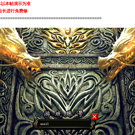
体以本帖演示为准
站长进行免费修
===========================================