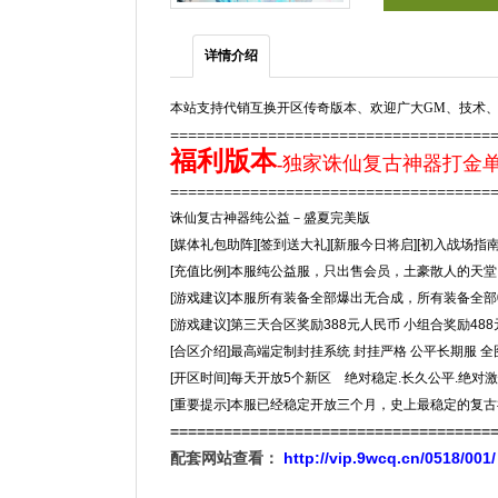
详情介绍
本站支持代销互换开区传奇版本、欢迎广大GM、技术、
====================================
福利版本
独家诛仙复古神器打金单
-
===================================
诛仙复古神器纯公益－盛夏完美版
[媒体礼包助阵][签到送大礼][新服今日将启][初入战场指南
[充值比例]本服纯公益服，只出售会员，土豪散人的天堂
[游戏建议]本服所有装备全部爆出无合成，所有装备全部
[游戏建议]第三天合区奖励388元人民币 小组合奖励48
[合区介绍]最高端定制封挂系统 封挂严格 公平长期服 
[开区时间]每天开放5个新区 绝对稳定.长久公平.绝对
[重要提示]本服已经稳定开放三个月，史上最稳定的复
====================================
配套网站查看：
http://vip.9wcq.cn/0518/001/