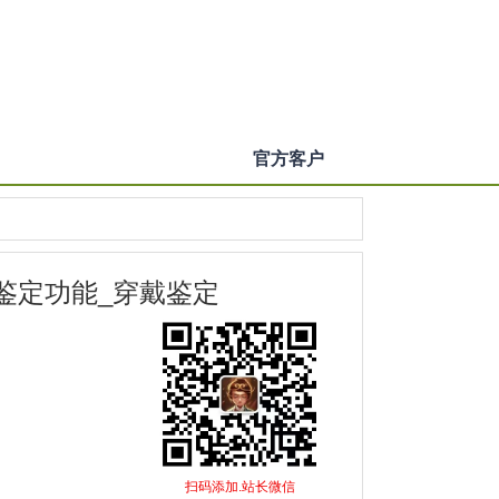
官方客户
_鉴定功能_穿戴鉴定
扫码添加.站长微信