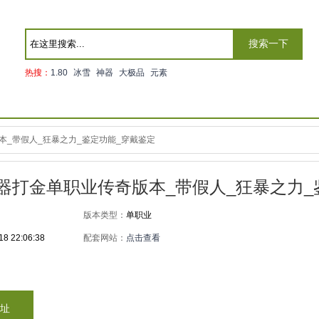
搜索一下
热搜：
1.80
冰雪
神器
大极品
元素
本_带假人_狂暴之力_鉴定功能_穿戴鉴定
神器打金单职业传奇版本_带假人_狂暴之力
版本类型：
单职业
18 22:06:38
配套网站：
点击查看
址