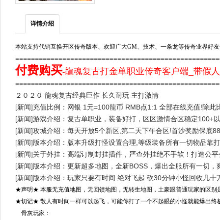
详情介绍
本站支持代销互换开区传奇版本、欢迎广大GM、技术、一条龙等传奇业界好友
===================================================
付费购买
龍魂复古打金单职业传奇客户端_带假人
-
==================================================
２０２０ 龍魂复古经典巨作 长久耐玩 主打激情
[新闻]充值比例：网银 1元=100龍币 RMB点1:1 全部在线充值!除
[新闻]游戏介绍：复古单职业，装备好打，区区激情合区稳定100+
[新闻]攻城介绍：每天开放5个新区,第二天下午合区!首沙奖励保底8
[新闻]版本介绍：版本升级打怪设置合理,等级装备所有一切物品靠打
[新闻]关于外挂：高端订制封挂插件，严查外挂绝不手软！打造公
[新闻]版本介绍：更新超多地图，全新BOSS，爆出全服所有一切
[新闻]版本介绍：玩家只要有时间.绝对飞起.砍30分钟小怪回收几十
★声明★ 本服无充值地图，无回馈地图，无转生地图，土豪跟普通玩家的区别
★切记★ 散人有时间一样可以起飞，可能你打了一个不起眼的小怪就能爆出终
骨灰玩家：