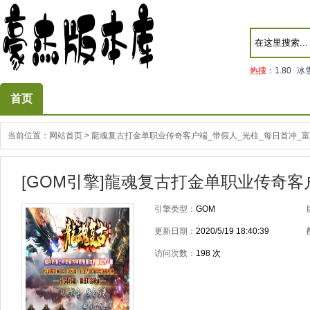
热搜：
1.80
冰
首页
当前位置：
网站首页
>
龍魂复古打金单职业传奇客户端_带假人_光柱_每日首冲_
[GOM引擎]龍魂复古打金单职业传奇客
引擎类型：
GOM
更新日期：
2020/5/19 18:40:39
访问次数：
198
次