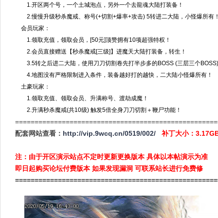
1.开区两个号，一个土城泡点，另外一个去龍魂大陆打装备！
2.慢慢升级秒杀魔戒、称号(+切割+爆率+攻击) 5转进二大陆，小怪爆所有
会员玩家：
1.领取充值，领取会员，[50元]顶赞拥有10项超强特权！
2.会员直接赠送【秒杀魔戒[三级]】进魔天大陆打装备，转生！
3.5转之后进二大陆，使用刀刀切割卷先打半步多的BOSS (三层三个BOSS
4.地图没有严格限制进入条件，装备越好打的越快，二大陆小怪爆所有！
土豪玩家：
1.领取充值、领取会员、升满称号、渡劫成魔！
2.升满秒杀魔戒(共10级) 触发5倍全身刀刀切割＋鞭尸功能！
====================================================
配套网站查看：
http://vip.9wcq.cn/0519/002/
补丁大小：3.17
注：由于开区演示站点不定时更新更换版本 具体以本帖演示为准
即日起购买论坛付费版本 如果发现漏洞 可联系站长进行免费修
====================================================