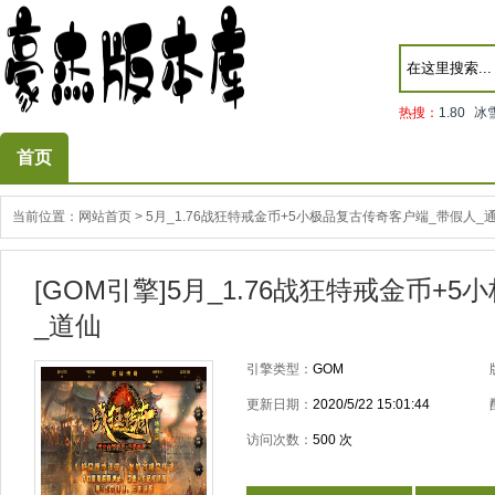
热搜：
1.80
冰
首页
当前位置：
网站首页
>
5月_1.76战狂特戒金币+5小极品复古传奇客户端_带假人_
[GOM引擎]5月_1.76战狂特戒金币
_道仙
引擎类型：
GOM
更新日期：
2020/5/22 15:01:44
访问次数：
500
次