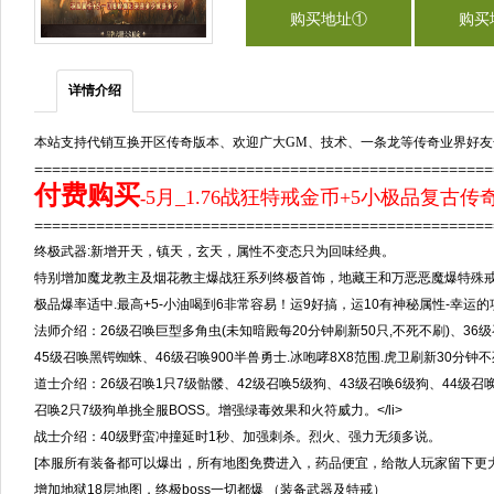
购买地址①
购买
详情介绍
本站支持代销互换开区传奇版本、欢迎广大GM、技术、一条龙等传奇业界好友
===================================================
付费购买
5月_1.76战狂特戒金币+5小极品复古
-
==================================================
终极武器:新增开天，镇天，玄天，属性不变态只为回味经典。
特别增加魔龙教主及烟花教主爆战狂系列终极首饰，地藏王和万恶恶魔爆特殊
极品爆率适中.最高+5-小油喝到6非常容易！运9好搞，运10有神秘属性-幸运
法师介绍：26级召唤巨型多角虫(未知暗殿每20分钟刷新50只,不死不刷)、3
45级召唤黑锷蜘蛛、46级召唤900半兽勇士.冰咆哮8X8范围.虎卫刷新30分钟不
道士介绍：26级召唤1只7级骷髅、42级召唤5级狗、43级召唤6级狗、44级召唤
召唤2只7级狗单挑全服BOSS。增强绿毒效果和火符威力。</li>
战士介绍：40级野蛮冲撞延时1秒、加强刺杀。烈火、强力无须多说。
[本服所有装备都可以爆出，所有地图免费进入，药品便宜，给散人玩家留下更
增加地狱18层地图，终极boss一切都爆 （装备武器及特戒）