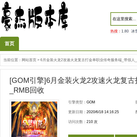
热搜：
1.80
冰
首页
当前位置：
网站首页
>
6月金装火龙2攻速火龙复古打金单职业传奇服务端_带假人_
[GOM引擎]6月金装火龙2攻速火龙复
_RMB回收
引擎类型：
GOM
更新日期：
2020/6/18 14:16:25
访问次数：
210
次