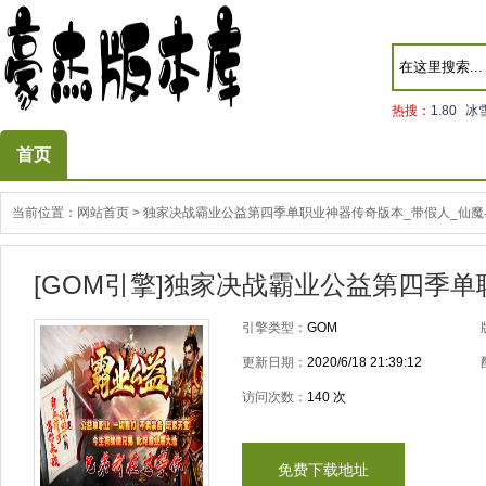
热搜：
1.80
冰
首页
当前位置：
网站首页
>
独家决战霸业公益第四季单职业神器传奇版本_带假人_仙魔
[GOM引擎]独家决战霸业公益第四季
引擎类型：
GOM
更新日期：
2020/6/18 21:39:12
访问次数：
140
次
免费下载地址