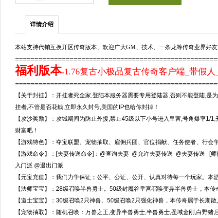
详情介绍
本站支持代销互换开区传奇版本、欢迎广大GM、技术、一条龙等传奇业界好友
===================================================
福利版本
1.76复古小极品复古传奇客户端_带假人
-
==================================================
【关于封挂】：开挂者死全家,登陆本服务器需要专用登陆器,否则不能登陆,是为
挂者,不管是否花钱,立即永久封号,美国的IP也给你封掉！
【攻沙奖励】：攻城期间为防止外援,禁止45级以下小号进入皇宫,号角爆率1/1,
财富吧！
【游戏特色】：夺宝联盟、宠物抽取、雇佣兵团、官位捐献、任务使者、行会争霸
【游戏命令】：[夫妻传送命令]：@查询夫妻 @允许夫妻传送 @夫妻传送 [师徒
入门派 @退出门派
【元宝充值】：我们力争保证；公平、公证、公开、认真对待每一个玩家。本游戏不设
【法师宝宝】：28级召唤半兽勇士。50级封魔谷皇宫召唤变异半兽勇士，本传
【道士宝宝】：30级召唤2只神兽。50级召唤2只强化神兽，本传奇属于长期散
【宠物抽取】：随机召唤：万兽之王,变异半兽勇士,半兽勇士,圣域金刚,白野猪,