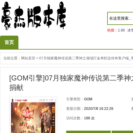
热搜：
1.80
冰
首页
当前位置：
网站首页
>
07月独家魔神传说第二季神之领域打金单职业传奇客户端_带
[GOM引擎]07月独家魔神传说第二季
捐献
引擎类型：
GOM
更新日期：
2020/7/8 16:22:26
访问次数：
186
次