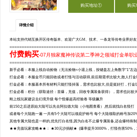
购买地址①
购买
详情介绍
本站支持代销互换开区传奇版本、欢迎广大GM、技术、一条龙等传奇业界好友
===================================================
付费购买
-
07月独家魔神传说第二季神之领域打金单职业
==================================================
新手必看：本服上线自动捡物（无法捡物=小退上线，按键盘左上角数字“1”左边
打金必看：本服金币只能回收或者打怪与活动获得,前后期需求比较大,散人打
打金必看：本服基本所有材料只能打怪掉落，需求也比较大,但是挺好打，打金
打金必看：积分（获取途径：首爆，充值，回收专属装备获得），需求也比较大,金
刚上线玩家建议去幻境升级 每个怪爆超高经验卷 等级飙升
前150之后进原始大陆可以先去阿拉德大陆（小地图查看）,然后就找白名怪打
或者每个大陆跑一遍 一共有5个大陆可以领庇护称号 每个大陆领取的称号加20
其他专属大陆也是一样的,优先打白名怪,因为白名不止爆专属装备,还会爆特殊制
★★充值玩家攻略★★： ★30元沙捐献★ (爆率提升3000%，打怪伤害50%，