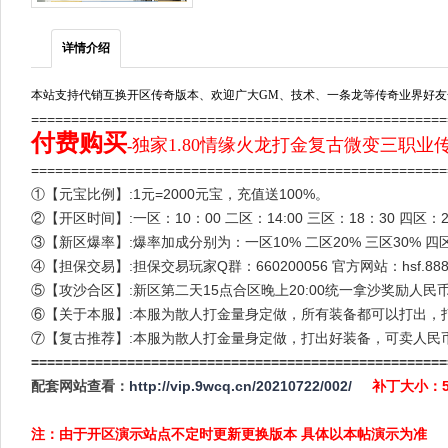
详情介绍
本站支持代销互换开区传奇版本、欢迎广大GM、技术、一条龙等传奇业界好友
===================================================
付费购买
独家1.80情缘火龙打金复古微变三职业
-
===================================================
①【元宝比例】:1元=2000元宝，充值送100%。
②【开区时间】:一区：10：00 二区：14:00 三区：18：30 四区：22
③【新区爆率】:爆率加成分别为：一区10% 二区20% 三区30% 四
④【担保交易】:担保交易玩家Q群：660200056 官方网站：hsf.8888
⑤【攻沙合区】:新区第二天15点合区晚上20:00统一拿沙奖励人民
⑥【关于本服】:本服为散人打金量身定做，所有装备都可以打出，
⑦【复古推荐】:本服为散人打金量身定做，打出好装备，可卖人民
====================================================
配套网站查看：
http://vip.9wcq.cn/20210722/002/
补丁大小：
注：由于开区演示站点不定时更新更换版本 具体以本帖演示为准