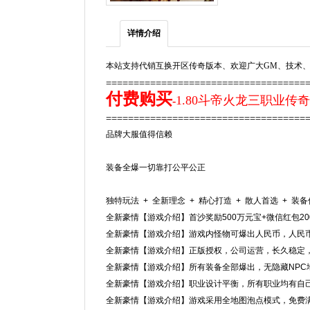
详情介绍
本站支持代销互换开区传奇版本、欢迎广大GM、技术、
====================================
付费购买
1.80斗帝火龙三职业传
-
====================================
品牌大服值得信赖
装备全爆一切靠打公平公正
独特玩法 + 全新理念 + 精心打造 + 散人首选 + 装备
全新豪情【游戏介绍】首沙奖励500万元宝+微信红包2
全新豪情【游戏介绍】游戏内怪物可爆出人民币，人民
全新豪情【游戏介绍】正版授权，公司运营，长久稳定
全新豪情【游戏介绍】所有装备全部爆出，无隐藏NPC
全新豪情【游戏介绍】职业设计平衡，所有职业均有自
全新豪情【游戏介绍】游戏采用全地图泡点模式，免费