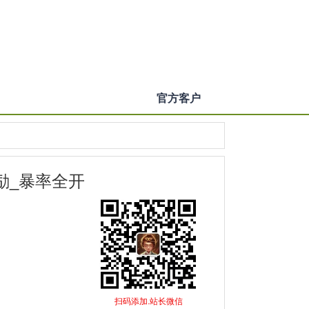
官方客户
励_暴率全开
扫码添加.站长微信