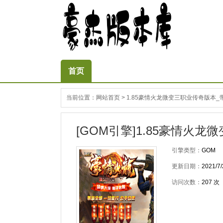
首页
当前位置：
网站首页
>
1.85豪情火龙微变三职业传奇版本_
[GOM引擎]1.85豪情火
引擎类型：
GOM
更新日期：
2021/7/
访问次数：
207
次