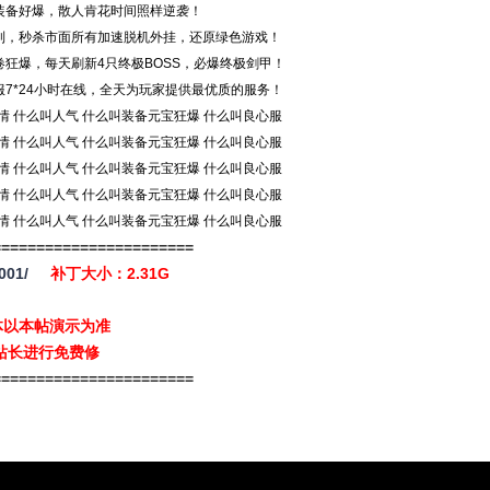
装备好爆，散人肯花时间照样逆袭！
制，秒杀市面所有加速脱机外挂，还原绿色游戏！
狂爆，每天刷新4只终极BOSS，必爆终极剑甲！
7*24小时在线，全天为玩家提供最优质的服务！
情 什么叫人气 什么叫装备元宝狂爆 什么叫良心服
情 什么叫人气 什么叫装备元宝狂爆 什么叫良心服
情 什么叫人气 什么叫装备元宝狂爆 什么叫良心服
情 什么叫人气 什么叫装备元宝狂爆 什么叫良心服
情 什么叫人气 什么叫装备元宝狂爆 什么叫良心服
=======================
001/
补丁大小：2.31G
体以本帖演示为准
站长进行免费修
=======================