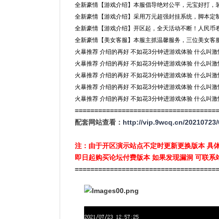
全新豪情【游戏介绍】本服倡导绝对公平，元宝好打，
全新豪情【游戏介绍】采用万元超强封挂系统，脚本定
全新豪情【游戏介绍】开区起，全天活动不断！人民币卷
全新豪情【美女客服】本服主抓温馨服务，三位美女客服
火暴推荐 介绍的再好 不如花3分钟进游戏体验 什么叫激
火暴推荐 介绍的再好 不如花3分钟进游戏体验 什么叫激
火暴推荐 介绍的再好 不如花3分钟进游戏体验 什么叫激
火暴推荐 介绍的再好 不如花3分钟进游戏体验 什么叫激
火暴推荐 介绍的再好 不如花3分钟进游戏体验 什么叫激
====================================
配套网站查看：
http://vip.9wcq.cn/20210723/
注：由于开区演示站点不定时更新更换版本 具
即日起购买论坛付费版本 如果发现漏洞 可联系
====================================