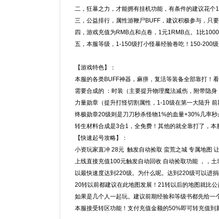
二，狂暴之力，才能拥有挂机功能，有条件的建议花个1
三，公益排行，属性游鞭尸BUFF，建议积极参与，只
四，游戏充值为RMB点和点卷，1元1RMB点。1比1000
五，本服等级，1-150级打小怪暴经验卷吃！150-200级(造化
【游戏特色】：
本服的各类BUFF神器，麻痹，复活等装备全部靠打！
需要合成的 ：时装（主要提升物理魔法减伤，附带隐身
力量勋章（提升打怪切割属性，1-10级在第一大陆升 
终极勋章20级则是刀刀秒杀怪物1%的血量+30%几率秒杀
转生材料合成是3合1，全免费！其他的就全靠打了，本
【快速起号攻略】：
小资玩家直冲 28元 触发自动捡取 蛮荒之城 专属地图 
上线直接充值100元触发自动回收 自动捡取功能 ，
以最快速度达到220级。为什么呢。达到220级可以
20转以前都建议在此地图发展！21转以后的地图就比
如果是几个人一起玩。建议前期经验和等级书都先给一
本服接受转区功能！支付充值金额的50%即可转充值到