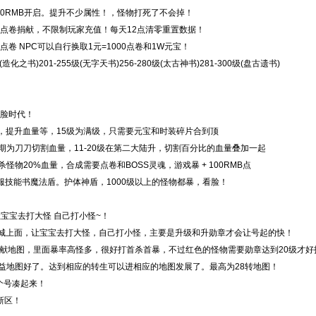
0RMB开启。提升不少属性！，怪物打死了不会掉！
要点卷捐献，不限制玩家充值！每天12点清零重置数据！
点卷 NPC可以自行换取1元=1000点卷和1W元宝！
之书)201-255级(无字天书)256-280级(太古神书)281-300级(盘古遗书)
看脸时代！
，提升血量等，15级为满级，只需要元宝和时装碎片合到顶
前期为刀刀切割血量，11-20级在第二大陆升，切割百分比的血量叠加一起
怪物20%血量，合成需要点卷和BOSS灵魂，游戏暴 + 100RMB点
服技能书魔法盾。护体神盾，1000级以上的怪物都暴，看脸！
让宝宝去打大怪 自己打小怪~！
，土城上面，让宝宝去打大怪，自己打小怪，主要是升级和升勋章才会让号起的快！
进捐献地图，里面暴率高怪多，很好打首杀首暴，不过红色的怪物需要勋章达到20级才好
公益地图好了。达到相应的转生可以进相应的地图发展了。最高为28转地图！
个号凑起来！
新区！