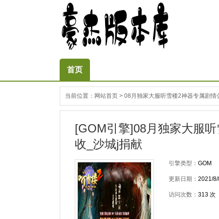
首页
当前位置：
网站首页
>
08月独家大服听雪楼2神器专属剧情公
[GOM引擎]08月独家大服
收_沙城j捐献
引擎类型：
GOM
更新日期：
2021/8/
访问次数：
313
次