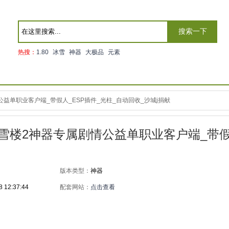
搜索一下
热搜：
1.80
冰雪
神器
大极品
元素
益单职业客户端_带假人_ESP插件_光柱_自动回收_沙城j捐献
听雪楼2神器专属剧情公益单职业客户端_带假
版本类型：
神器
8 12:37:44
配套网站：
点击查看