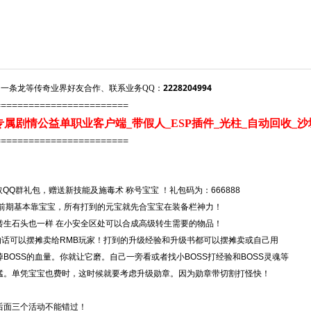
2228204994
一条龙等传奇业界好友合作、联系业务QQ：
========================
专属剧情公益单职业客户端_带假人_ESP插件_光柱_自动回收_沙
========================
取QQ群礼包，赠送新技能及施毒术 称号宝宝 ！礼包码为：666888
，前期基本靠宝宝，所有打到的元宝就先合宝宝在装备栏神力！
转生石头也一样 在小安全区处可以合成高级转生需要的物品！
的话可以摆摊卖给RMB玩家！打到的升级经验和升级书都可以摆摊卖或自己用
OSS的血量。你就让它磨。自己一旁看或者找小BOSS打经验和BOSS灵魂等
猛。单凭宝宝也费时，这时候就要考虑升级勋章。因为勋章带切割打怪快！
后面三个活动不能错过！