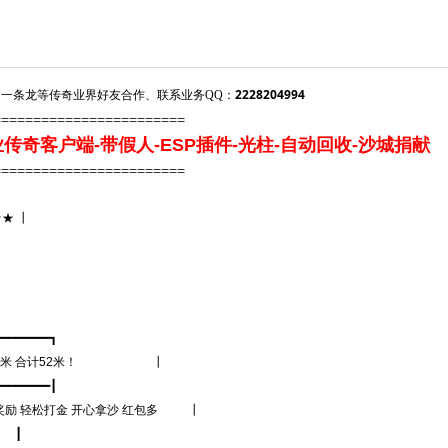
2228204994
一条龙等传奇业界好友合作、联系业务QQ：
========================
奇客户端-带假人-ESP插件-光柱-自动回收-沙城捐献
========================
 ┃
━━━━━┓
暴2米 合计52米！ ┃
━━━━━┃
轻松打金 开心拿沙 红包多 ┃
┃