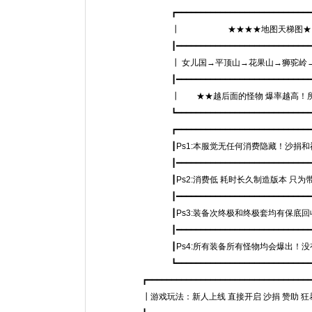
┏━━━━━━━━━━━━━━━━━━━━━━━━━━━━━━
┃ ★★★★地图天梯图★
┃━━━━━━━━━━━━━━━━━━━━━━━━━━━━━━
┃ 女儿国→平顶山→花果山→狮驼岭→白骨洞
┃━━━━━━━━━━━━━━━━━━━━━━━━━━━━━━
┃ ★★越后面的怪物 爆率越高！所以 
┗━━━━━━━━━━━━━━━━━━━━━━━━━━━━━━
┏━━━━━━━━━━━━━━━━━━━━━━━━━━━━━━
┃Ps1:本服觉无任何消费隐藏！沙捐和神豪
┃━━━━━━━━━━━━━━━━━━━━━━━━━━━━━━
┃Ps2:消费低 耗时长久制造版本 只为
┃━━━━━━━━━━━━━━━━━━━━━━━━━━━━━━
┃Ps3:装备次终极和终极套均有保底
┃━━━━━━━━━━━━━━━━━━━━━━━━━━━━━━
┃Ps4:所有装备所有怪物均会爆出！没有
┗━━━━━━━━━━━━━━━━━━━━━━━━━━━━━━
┏━━━━━━━━━━━━━━━━━━━━━━━━━━━━━━━━━━━━
┃游戏玩法：新人上线 直接开启 沙捐 赞助 狂暴！