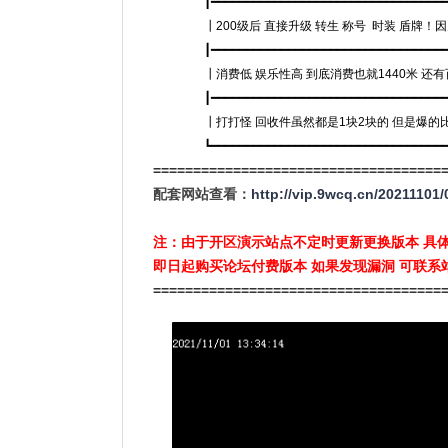
┃━━━━━━━━━━━━━━━━━━━━━━━━━━━━━━━━━━━━
┃200级后 直接升级 转生 称号 时装 盾牌！
┃━━━━━━━━━━━━━━━━━━━━━━━━━━━━━━━━━━━━
┃消费低 娱乐性高 到底消费也就1440米 还
┃━━━━━━━━━━━━━━━━━━━━━━━━━━━━━━━━━━━━
┃打打怪 回收件虽然都是1块2块的 但是爆的比
┗━━━━━━━━━━━━━━━━━━━━━━━━━━━━━━━━━━━━
====================================
配套网站查看：
http://vip.9wcq.cn/20211101/
注：由于开区演示站点不定时更新更换版本 具
即日起购买论坛付费版本 如果发现漏洞 可联系
====================================