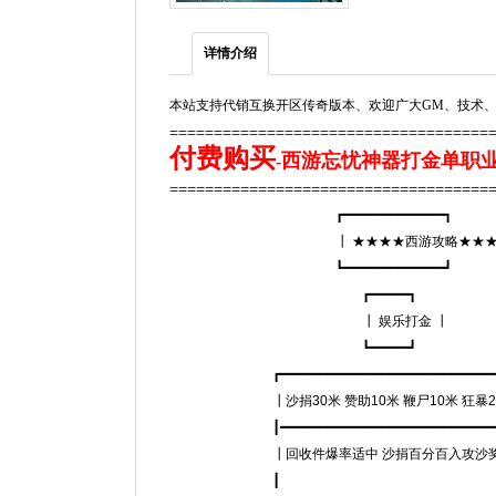
详情介绍
本站支持代销互换开区传奇版本、欢迎广大GM、技术、
====================================
付费购买
西游忘忧神器打金单职业传
-
====================================
┏━━━━━━━━━━━━━┓
┃ ★★★★西游攻略★★★★
┗━━━━━━━━━━━━━┛
┏━━━━━┓
┃ 娱乐打金 ┃
┗━━━━━┛
┏━━━━━━━━━━━━━━━━━━━━━━━━━━━━━━
┃沙捐30米 赞助10米 鞭尸10米 狂
┃━━━━━━━━━━━━━━━━━━━━━━━━━━━━━━
┃回收件爆率适中 沙捐百分百入攻沙奖励 
┃ 