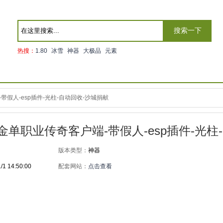
搜索一下
热搜：
1.80
冰雪
神器
大极品
元素
假人-esp插件-光柱-自动回收-沙城捐献
金单职业传奇客户端-带假人-esp插件-光柱
版本类型：
神器
/1 14:50:00
配套网站：
点击查看