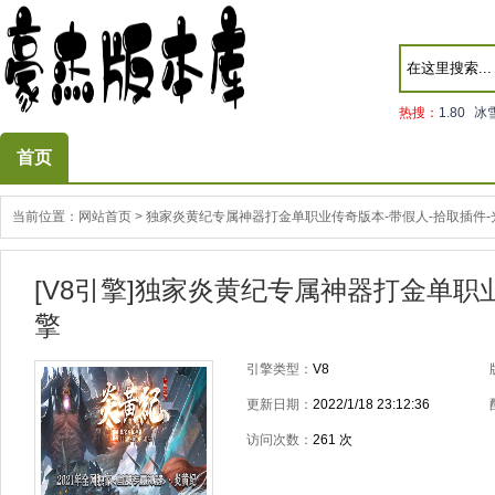
热搜：
1.80
冰
首页
当前位置：
网站首页
>
独家炎黄纪专属神器打金单职业传奇版本-带假人-拾取插件-光
[V8引擎]独家炎黄纪专属神器打金单职业
擎
引擎类型：
V8
更新日期：
2022/1/18 23:12:36
访问次数：
261
次