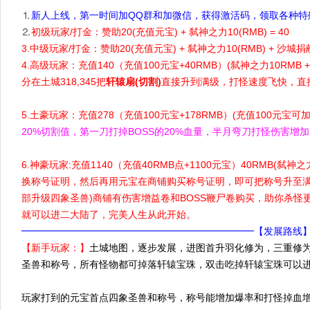
⒈
新人上线，第一时间加QQ群和加微信，获得激活码，领取各种特
⒉
初级玩家/打金：赞助20(充值元宝) + 弑神之力10(RMB) = 40
3.中级玩家/打金：赞助20(充值元宝) + 弑神之力10(RMB) + 沙城捐献3
4.高级玩家：充值140（充值100元宝+40RMB）(弑神之力10RM
分在土城318,345把
轩辕扇(切割)
直接
升到满级，打怪速度飞快，直
5.土豪玩家：充值278（充值100元宝+178RMB）(充值100元宝可
20%切割值，第一刀打掉BOSS的20%血量，半月弯刀打怪伤害增加
6.神豪玩家:充值1140（充值40RMB点+1100元宝）40RMB(弑
换称号证明，然后再用元宝在商铺购买称号证明，即可把称号升至满
部升级四象圣兽)商铺有伤害增益卷和BOSS鞭尸卷购买，助你杀怪
就可以进二大陆了，完美人生从此开始。
━━━━━━━━━━━━━━━━━━━━━━━━【发展路线
【新手玩家：】
土城地图，逐步发展，进图首升羽化修为，三重修为
圣兽和称号，所有怪物都可掉落轩辕宝珠，双击吃掉轩辕宝珠可以进
玩家打到的元宝首点四象圣兽和称号，称号能增加爆率和打怪掉血