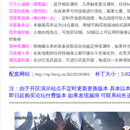
①个人成就（需图鉴）：
提升相应属性，几率触发复活属性，任何bo
②强化技能（需书页）：
在炎黄界可对技能进行强化，最重七重。强
③荣誉战场（每分钟一点）：
定时开放获得战绩，每点战绩可给人物带
④装备幸运：
本服最高幸运为14点最佳。商铺可购买祝福油给武器
⑤升级经验：
人物在线泡点，可泡至50级。50级以上可以用经验
经验卷
⑥神圣属性：
怪物爆出来的装备拾取后自动鉴定神圣属性，如果对
⑦炎黄斗笠：
在各地图的任何怪物身上都可爆出斗笠催化剂，在荒天
⑧武器升级：
在沙巴克武器店，可进行武器升级，每成功一次将增加
====================================================
配套网站：
补丁大小：3.8
http://vip.9wcq.cn/20220118/001/
注：由于开区演示站点不定时更新更换版本 具体以
即日起购买论坛付费版本 如果发现漏洞 可联系站长
====================================================