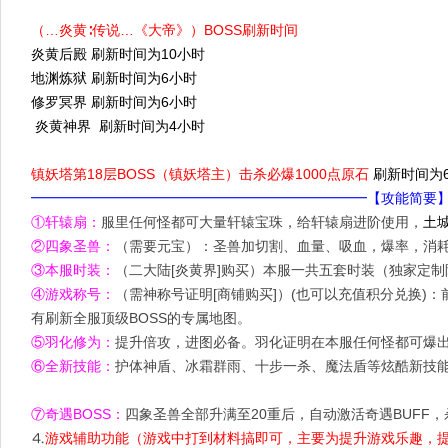
（…炎黄∶传说…《大帝》）BOSS刷新时间
炎黄后殿 刷新时间为10小时
地渊炼狱 刷新时间为6小时
修罗冥界 刷新时间为6小时
炎黄神界 刷新时间为4小时
镇妖塔第18层BOSS（镇妖塔主）击杀必爆1000点原石
刷新时间为
━━━━━━━━━━━━━━━━━━━━━━━━【攻能简要
①轩辕扇：
服里任何怪都可大量轩辕宝珠，给轩辕扇进阶使用，
土城
②四象圣兽：
（需要元宝）：圣兽加切割、血量、吸血，爆率，消
③本服时装：
（二大陆[炎黄界]购买）本服一共五套时装（独家定
④游戏称号：
（需神称号证明[商铺购买]）(也可以充值积分兑换)
有刷新全服顶级BOSS的专属地图。
⑤羽化修为：
提升倍攻，进图必备。羽化证明在本服任何怪都可爆
⑥全新技能：
护体神盾、冰霜群雨、十步一杀、魔法盾等炫酷新技能
⑦奇遇BOSS：
四象圣兽全部升满至20重后，自动激活奇遇BUFF，
⒋
游戏辅助功能（游戏中打到材料搞即可，主要为提升游戏乐趣，