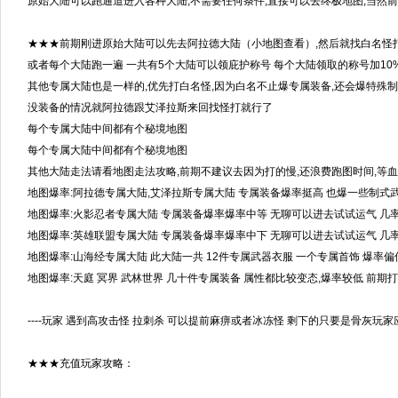
原始大陆可以跑通道进入各种大陆,不需要任何条件,直接可以去终极地图,当然前
★★★前期刚进原始大陆可以先去阿拉德大陆（小地图查看）,然后就找白名怪
或者每个大陆跑一遍 一共有5个大陆可以领庇护称号 每个大陆领取的称号加10
其他专属大陆也是一样的,优先打白名怪,因为白名不止爆专属装备,还会爆特殊制
没装备的情况就阿拉德跟艾泽拉斯来回找怪打就行了
每个专属大陆中间都有个秘境地图
每个专属大陆中间都有个秘境地图
其他大陆走法请看地图走法攻略,前期不建议去因为打的慢,还浪费跑图时间,等
地图爆率:阿拉德专属大陆,艾泽拉斯专属大陆 专属装备爆率挺高 也爆一些制式武
地图爆率:火影忍者专属大陆 专属装备爆率爆率中等 无聊可以进去试试运气 几
地图爆率:英雄联盟专属大陆 专属装备爆率爆率中下 无聊可以进去试试运气 几
地图爆率:山海经专属大陆 此大陆一共 12件专属武器衣服 一个专属首饰 爆率偏
地图爆率:天庭 冥界 武林世界 几十件专属装备 属性都比较变态,爆率较低 前期
----玩家 遇到高攻击怪 拉刺杀 可以提前麻痹或者冰冻怪 剩下的只要是骨灰玩家应该
★★★充值玩家攻略：