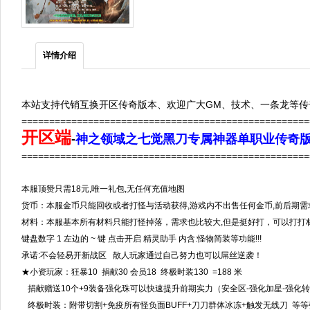
详情介绍
本站支持代销互换开区传奇版本、欢迎广大GM、技术、一条龙等传
====================================================
开区端
-
神之领域之七觉黑刀专属神器单职业传奇版本
====================================================
本服顶赞只需18元,唯一礼包,无任何充值地图
货币：本服金币只能回收或者打怪与活动获得,游戏内不出售任何金币,前后期需
材料：本服基本所有材料只能打怪掉落，需求也比较大,但是挺好打，可以打打
键盘数字 1 左边的 ~ 键 点击开启 精灵助手 内含:怪物简装等功能!!!
承诺:不会轻易开新战区 散人玩家通过自己努力也可以屌丝逆袭！
★小资玩家：狂暴10 捐献30 会员18 终极时装130 =188 米
捐献赠送10个+9装备强化珠可以快速提升前期实力（安全区-强化加星-强化
终极时装：附带切割+免疫所有怪负面BUFF+刀刀群体冰冻+触发无线刀 等