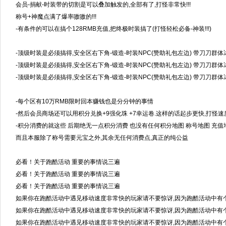
会员-捐献-时装带的切割是可以叠加触发的,全部有了,打怪非常快!!!
称号+神魔点满了爆率嗷嗷的!!!
-有条件的可以在搞个128RMB充值,把终极时装搞了(打怪轻松必备-神装!!!)
-顶级时装是必须搞得,安全区右下角-锻造-时装NPC(赞助礼包左边) 带刀刀群体冰冻
-顶级时装是必须搞得,安全区右下角-锻造-时装NPC(赞助礼包左边) 带刀刀群体冰冻
-顶级时装是必须搞得,安全区右下角-锻造-时装NPC(赞助礼包左边) 带刀刀群体冰冻
-每个区有10万RMB限时回本赚钱也是分分钟的事情
-然后会员商场还可以用积分兑换+9强化珠 +7幸运卷.这样的话起步更快,打怪
-积分消费的就这些 后期绝无一点积分消费 也没有任何积分地图 称号地图 充值
而且本服除了称号需要元宝之外,其余无任何消费点,真正的纯公益
必看！关于跑酷活动 重要的事情说三遍
必看！关于跑酷活动 重要的事情说三遍
必看！关于跑酷活动 重要的事情说三遍
如果你在跑酷活动中遇见移动速度非常快的玩家请不要惊讶,因为跑酷活动中有个N
如果你在跑酷活动中遇见移动速度非常快的玩家请不要惊讶,因为跑酷活动中有个N
如果你在跑酷活动中遇见移动速度非常快的玩家请不要惊讶,因为跑酷活动中有个N