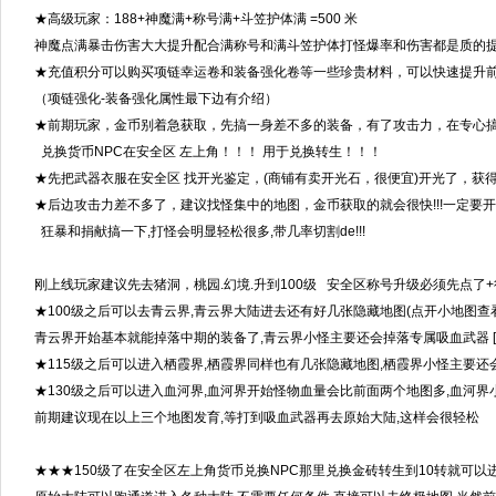
★高级玩家：188+神魔满+称号满+斗笠护体满 =500 米
神魔点满暴击伤害大大提升配合满称号和满斗笠护体打怪爆率和伤害都是质的提高
★充值积分可以购买项链幸运卷和装备强化卷等一些珍贵材料，可以快速提升前期
（项链强化-装备强化属性最下边有介绍）
★前期玩家，金币别着急获取，先搞一身差不多的装备，有了攻击力，在专心
兑换货币NPC在安全区 左上角！！！ 用于兑换转生！！！
★先把武器衣服在安全区 找开光鉴定，(商铺有卖开光石，很便宜)开光了，获
★后边攻击力差不多了，建议找怪集中的地图，金币获取的就会很快!!!一定要
狂暴和捐献搞一下,打怪会明显轻松很多,带几率切割de!!!
刚上线玩家建议先去猪洞，桃园.幻境.升到100级 安全区称号升级必须先点了+很
★100级之后可以去青云界,青云界大陆进去还有好几张隐藏地图(点开小地图查
青云界开始基本就能掉落中期的装备了,青云界小怪主要还会掉落专属吸血武器 [
★115级之后可以进入栖霞界,栖霞界同样也有几张隐藏地图,栖霞界小怪主要还会
★130级之后可以进入血河界,血河界开始怪物血量会比前面两个地图多,血河界小
前期建议现在以上三个地图发育,等打到吸血武器再去原始大陆,这样会很轻松
★★★150级了在安全区左上角货币兑换NPC那里兑换金砖转生到10转就可