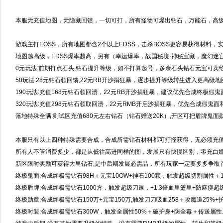
本服无充值地图，无隐藏回馈，一切可打，所有怪物可爆出钻石，万能石，高
游戏主打EOSS，所有地图都含2个以上EDSS，击杀BOSS更容易获得材料，
地图越高级，EDSS爆率越高，另有（幸运爆率，战国秘境·神秘宝藏，魔幻迷
0元玩法:前期打点石头,钻石提升等级，如不打算起号，多余石头钻石元宝可卖
50玩法:28元钻石领回馈,22元RB开沙捐狂暴，逐步提升等级转生进入更高级地
190玩法:充值168元钻石领回溃，22元RB开沙捐狂暴，建议优先合成终极假
320玩法:充值298元钻石领取回溃，22元RMB开启沙捐狂暴，优先合成假鬼面
落地特殊全满:则试区充值680元左右钻石（钻石赠送20K）,开区可把盾牌鬼面
本服只有以上四种特殊需要合成，合成所需钻石材料都可打怪获得，无必须充值
所有人不管消费多少，都是从低往高进同样的图，发展只有快慢区别，零充白嫖
新区限时奖励可获得大里钻石,是中后期发展必需品，所有玩家一定要多多争取
终极鬼面:合成终极需钻石98H＋元宝10OW+神石100颗，触发超级切割属性＋1
终极盾牌:合成终极需钻石1000方，触发超级刀速，+1.3倍血里篮里+防麻痹超
终极勋章:合成终极需钻石150万+元宝150万,触发刀刀吸血258＋攻魔道25%
终极时装:合成终极需钻石360W，触发全属性50%＋破护身+防全毒＋传送属