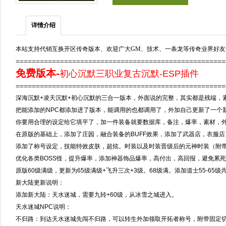
详情介绍
本站支持代销互换开区传奇版本、欢迎广大GM、技术、一条龙等传奇业界好友
===================================================
免费版本
-
初心沉默三职业复古沉默-ESP插件
====================================================
深海沉默+凌天沉默+初心沉默的三合一版本，外面说的完整，其实都是残端，
把能添加的NPC都添加进了版本，能调用的也都调用了，外加自己更新了一个
你要用合理的设定给它填平了，加一件装备就要数据库，备注，爆率，素材，外
在原版的基础上，添加了庄园，融合装备的BUFF效果，添加了武器店，衣服店
添加了称号设定，技能特效皮肤，超炫。时装以及时装晋级后的元神时装（附带
优化各类BOSS怪，提升爆率，添加神器饰品爆率，高付出，高回报，避免累
原版60级满级，更新为65级满级+飞升三次+3级。68级满。添加道士55-65
新大陆更新说明：
添加新大陆：天水迷城，需要九转+60级，从冰雪之城进入。
天水迷城NPC说明：
不归路：到达天水迷城先闯不归路，可以转生外加领取开拓者称号，附带固定