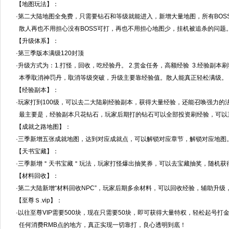
【地图玩法】：
·第二大陆地图全免费，只需要钻石和等级就能进入，新增大量地图，所有BOS
散人再也不用担心没有BOSS可打，再也不用担心地图少，挂机被追杀的问题
【升级体系】：
·第三季版本满级120封顶
·升级方式为：1.打怪，回收，吃经验丹。 2.赏金任务，高额经验 3.经验副本刷
本季取消神罚丹，取消等级突破，升级主要靠经验值。散人能真正轻松满级。
【经验副本】：
·玩家打到100级，可以去二大陆刷经验副本，获得大量经验，还能召唤强力的
最主要是，经验副本只花钻石，玩家后期打的钻石可以全部投资刷经验，可以
【成就之路地图】：
·三季新增五张成就地图，达到对应成就点，可以解锁对应章节，解锁对应地图
【天书宝藏】：
·三季新增＂天书宝藏＂玩法，玩家打怪爆出抽奖券，可以去宝藏抽奖，随机获
【材料回收】：
·第二大陆新增“材料回收NPC”，玩家后期多余材料，可以回收经验，辅助升
【至尊Ｓ.vip】：
·以往至尊VIP需要500块，现在只需要50块，即可获得大量特权，轻松起号打
任何消费RMB点的地方，真正实现一切靠打，良心透明到底！