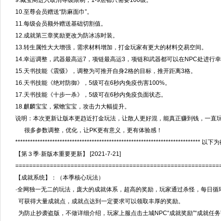
9.藏宝阁进入取消等级限制，1-9层都只需要100级。
10.至尊会员赠送“防麻面巾”。
11.每级会员额外赠送基础切割值。
12.成就第三章奖励更改为防冰冻时装。
13.转生属性大大增强，需求材料增加，打金玩家有更大的材料交易空间。
14.幸运调整，武器最高运7，项链最高运3，项链和武器都可以在NPC处进行
15.天书技能《震慑》，调整为可推开自身2格的目标，推开距离3格。
16.天书技能《绝对防御》，5级可在6秒内免疫伤害100%。
17.天书技能《十步一杀》，5级可在6秒内免疫负面状态。
18.麒麟宝宝，紫蟾宝宝，攻击力大幅提升。
说明：本次更新让版本更趋近打金玩法，让散人更好混，能真正赚到钱，一直
很多参数调整，优化，让PK更有意义，更有体验感！
*************************************************************************** 以
【第３季·新版本重要更新】 [2021-7-21]
===========================================================
【成就系统】：（本季核心玩法）
·全网独一无二的玩法，庞大的成就体系，超高的奖励，玩家通过杀怪，每日循
可获得大量成就点，成就点达到一定要求可以领取丰厚的奖励。
为防止抄袭盗版，不做详细介绍，玩家上服点击土城NPC“成就奖励”“成就任务