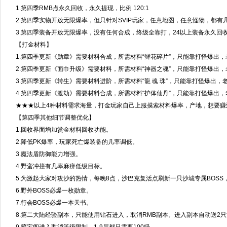
1.第四季RMB点永久回收，永久提现，比例 120:1
2.第四季实物开放无限爆率，但只针对SVIP玩家，任意地图，任意怪物，都有
3.第四季装备开放无限爆率，没有任何合成，终级全靠打，24以上装备永久回
【打金材料】
1.第四季更新《勋章》需要材料合成，所需材料“鲜花碎片”，只能靠打怪爆出
2.第四季更新《面巾升级》需要材料，所需材料“神器之魂”，只能靠打怪爆出
3.第四季更新《转生》需要材料进阶，所需材料“龍 魂 珠”，只能靠打怪爆出
4.第四季更新《渡劫》需要材料合成，所需材料“护体仙丹”，只能靠打怪爆出
★★★以上4种材料需求海量，打金玩家自己上服摸索材料爆率，产地，想要
【第四季其他细节调整优化】
1.回收界面增加赏金材料回收功能。
2.降低PK爆率，玩家死亡爆装备的几率调低。
3.魔法盾防御能力增强。
4.野蛮冲撞有几率麻痹低级目标。
5.为激起大家对攻沙的热情，每晚8点，沙巴克复活点刷新一只沙城专属BOS
6.野外BOSS必爆一枚勋章。
7.行会BOSS必爆一本天书。
8.第二大陆经验副本，只能使用钻石进入，取消RMB副本。进入副本自动送2