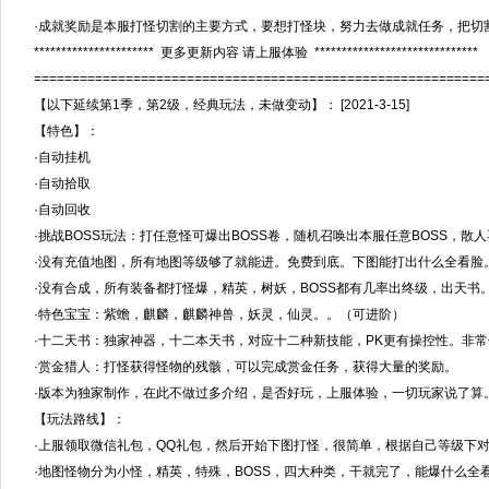
·成就奖励是本服打怪切割的主要方式，要想打怪块，努力去做成就任务，把切
********************** 更多更新内容 请上服体验 ******************************
===========================================================
【以下延续第1季，第2级，经典玩法，未做变动】： [2021-3-15]
【特色】：
·自动挂机
·自动拾取
·自动回收
·挑战BOSS玩法：打任意怪可爆出BOSS卷，随机召唤出本服任意BOSS，散
·没有充值地图，所有地图等级够了就能进。免费到底。下图能打出什么全看脸
·没有合成，所有装备都打怪爆，精英，树妖，BOSS都有几率出终级，出天书
·特色宝宝：紫蟾，麒麟，麒麟神兽，妖灵，仙灵。。（可进阶）
·十二天书：独家神器，十二本天书，对应十二种新技能，PK更有操控性。非常
·赏金猎人：打怪获得怪物的残骸，可以完成赏金任务，获得大量的奖励。
·版本为独家制作，在此不做过多介绍，是否好玩，上服体验，一切玩家说了算
【玩法路线】：
·上服领取微信礼包，QQ礼包，然后开始下图打怪，很简单，根据自己等级下
·地图怪物分为小怪，精英，特殊，BOSS，四大种类，干就完了，能爆什么全