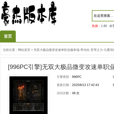
热搜：
1.80
冰
首页
当前位置：
网站首页
>
无双大极品微变攻速单职业服务端-带光柱-苍穹之力-九重强
[996PC引擎]无双大极品微变攻速单职
引擎类型：
996PC
更新日期：
2025/6/13 17:42:43
访问次数：
48
次