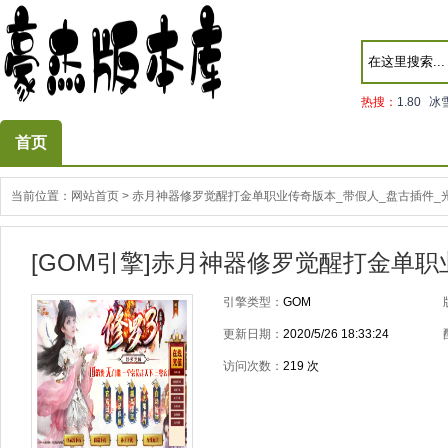
热搜：
1.80
冰
首页
当前位置：
网站首页
>
赤月神器修罗觉醒打金单职业传奇版本_带假人_盘古插件_
[GOM引擎]赤月神器修罗觉醒打金单职
引擎类型：
GOM
更新日期：
2020/5/26 18:33:24
访问次数：
219
次