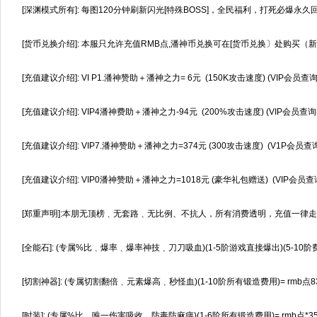
[深渊模式所有]: 每图120分钟刷新闪光[特殊BOSS]，全民福利，打死必爆
[货币兑换介绍]: 本服只允许充值RMB点,潘神币兑换可在[货币兑换〕处购买（新
[充值建议介绍]: VI P1.潘神赞助＋潘神之力= 6元 (150K攻击速度) (VIР会员
[充值建议介绍]: VIP4潘神费助＋潘神之力-94元 (200%攻击速度) (VIP会员查
[充值建议介绍]: VIP7.潘神赞助＋潘神之力=374元 (300攻击速度) (V1Р会员
[充值建议介绍]: VIP0潘神赞助＋潘神之力=1018元 (豪华礼包赠送) (VIP会员
[郑重声明]:本朋无顶榜﹑无套路﹑无比例、不抗人，所有消费透明，充值一律走
[全能石]: (专属%比﹑爆率﹑爆率神技﹑刀刀吸血)(1-5阶游戏直接爆出)(5-10阶费用
[切割神器]: (专属切割翻倍﹑元素爆高﹑秒怪血)(1-10阶所有锻造费用)= rmb点8
[时装]: (专属%比、唯一伤害吸收﹑防毒防麻痹)(1-6阶所有锻造费用)= rmb点*35