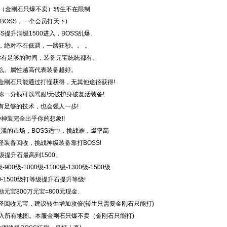
转（金刚石只爆不卖）转生不在限制
BOSS，一个会员打天下)
S提升满级1500进入，BOSS乱爆。
，绝对不在低调，一路狂秒。。 。
要你有足够的时间，装备元宝统统都有。
么。属性越高代表装备越好。
金刚石只能通过打怪获得，无其他途径获得!
你一分钱可以骂服!无破护身破复活装备!
有足够的技术，也会强人一步!
种神装完全出乎你的想象!!
泛滥的市场，BOSS适中，挑战难，爆率高
装备回收，挑战神级装备靠打BOSS!
级提升石最高到1500。
0级-1000级-1100级-1300级-1500级
-1500级打等级提升石提升等级!
宝800万元宝=800元现金.
怪回收元宝，建议转生增加攻倍(转生只需要金刚石只能打)
件进入所有地图。本服金刚石只爆不卖（金刚石只能打)