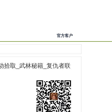
官方客户
动拾取_武林秘籍_复仇者联