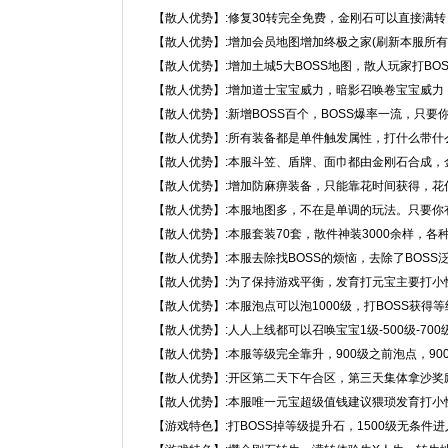
【散人优势】:修复30转完全免费，金刚石可以直接满
【散人优势】:增加会员地图增加终极之家(刷新本服所有
【散人优势】:增加土城5大BOSS地图，散人玩家打BOS
【散人优势】:增加道士宝宝威力，暗影召唤卷宝宝威力
【散人优势】:新增BOSS百个，BOSS爆率一流，只
【散人优势】:所有装备都是单件触发属性，打什么带什
【散人优势】:本服斗笠、盾牌、面巾都由金刚石合成，
【散人优势】:增加防麻痹装备，只能靠花时间获得，花
【散人优势】:本服地图多，不在是单调的玩法。只要你
【散人优势】:本服套装70套，散件神装3000余样，各
【散人优势】:本服去除找BOSS的烦恼，去除了BOSS
【散人优势】:为了保持游戏平衡，发育打元宝主要打小怪
【散人优势】:本服泡点可以泡1000级，打BOSS获得等
【散人优势】:人人上线都可以召唤宝宝1级-500级-700级-90
【散人优势】:本服等级完全靠升，900级之前泡点，900
【散人优势】:开区第二天下午合区，第三天集体拿沙奖励元
【散人优势】:本服唯一元宝超级值钱建议猥琐发育打小
【游戏特色】:打BOSS掉等级提升石，1500级无条