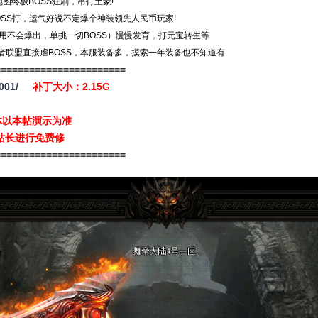
图终极BOSS狂刷，吊打土豪!
SS打，运气好说不定爆个神装领先人民币玩家!
使用不会爆出，单挑一切BOSS）慢慢发育，打元宝转生等
仇者联盟直接虐BOSS，本服装备多，摸索一年装备也不知道有
=======================
001/
补丁大小：2.15G
体以本帖演示为准
站长进行免费修
=======================