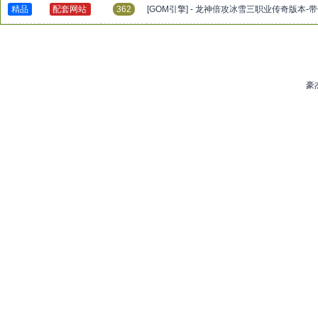
精品
配套网站
362
[GOM引擎] - 龙神倍攻冰雪三职业传奇版本
豪