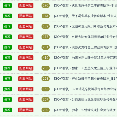
推荐
配套网站
170
[GOM引擎] - 灭世古惑仔第二季传奇版本-怀
推荐
配套网站
113
[GOM引擎] - 天下霸业单职业传奇版本-带假人
推荐
配套网站
189
[GOM引擎] - 龙游神器无限刀单职业传奇版本
推荐
配套网站
177
[GOM引擎] - 久玩大陆专属剧情版单职业传
推荐
配套网站
281
[GOM引擎] - 魂獣火龙打金三职业传奇版本
推荐
配套网站
419
[GOM引擎] - 独家神秘大陆全新13章大美
推荐
配套网站
263
[GOM引擎] - 独家1.80悠悠火龙公益三职
推荐
配套网站
198
[GOM引擎] - 狂化决微变单职业传奇版本_
推荐
配套网站
162
[GOM引擎] - 32米逍遥忘忧神器打金单职
推荐
配套网站
207
[GOM引擎] - 1.85豪情火龙微变三职业传
推荐
配套网站
230
[GOM引擎] - 独家1.80情缘火龙打金复古