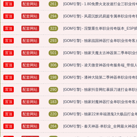
置顶
配套网站
261
[GOM引擎] - 1.80免费火龙攻速打金三职
置顶
配套网站
294
[GOM引擎] - 风霜沉默武易篇专属单职业传
置顶
配套网站
323
[GOM引擎] - 涅槃重生单职业传奇版本_ES
置顶
配套网站
293
[GOM引擎] - 独家战国神器打金单职业传奇
置顶
配套网站
501
[GOM引擎] - 独家天魔太古神器第二季单职
置顶
配套网站
306
[GOM引擎] - 凌天微变神器传奇服务端_带
置顶
配套网站
198
[GOM引擎] - 潘神大陆第二季神器单职业传
置顶
配套网站
290
[GOM引擎] - 独家抖音网红暴躁刀速打金单
置顶
配套网站
183
[GOM引擎] - 独家封魔神器打金单职业传奇
置顶
配套网站
220
[GOM引擎] - 独家22米幸福酒鬼3大极品打
置顶
配套网站
264
[GOM引擎] - 秦天神器·单职业_全网最火