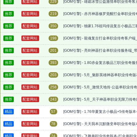
推荐
配套网站
229
[GOM引擎] - 雄霸冰雪公益激情单职业传奇
推荐
配套网站
219
[GOM引擎] - 赤月神器修罗觉醒打金单职业
推荐
配套网站
350
[GOM引擎] - 独家1.76祖玛传说复古小极
推荐
配套网站
198
[GOM引擎] - 龍魂复古打金单职业传奇客户
推荐
配套网站
201
[GOM引擎] - 亮剑神器打金单职业传服务端
推荐
配套网站
393
[GOM引擎] - 1.80赤金复古极品三职业传
推荐
配套网站
203
[GOM引擎] - 5月_魅影英雄神器单职业传
推荐
配套网站
258
[GOM引擎] - 5月_激情天地传·公益单职业
推荐
配套网站
243
[GOM引擎] - 5月_天子神器单职业无限刀
精品
配套网站
57
[GOM引擎] - 1.76华夏复古小极品+5传奇版
精品
配套网站
78
[GOM引擎] - 天天我本沉默微变单职业传奇版
精品
配套网站
74
[GOM引擎] - 飞舞单职业传奇版本-打金单职业