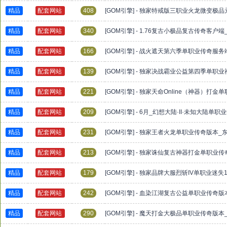
精品
配套网站
408
[GOM引擎] - 独家特戒版三职业火龙微变极
精品
配套网站
340
[GOM引擎] - 1.76复古小极品复古传奇客
精品
配套网站
166
[GOM引擎] - 战火遮天第六季单职业传奇服
精品
配套网站
139
[GOM引擎] - 独家决战霸业公益第四季单职
精品
配套网站
221
[GOM引擎] - 独家天命Online（神器）
精品
配套网站
209
[GOM引擎] - 6月_幻想大陆·II·未知大陆
精品
配套网站
231
[GOM引擎] - 独家王者火龙单职业传奇版本
精品
配套网站
213
[GOM引擎] - 独家诛仙复古神器打金单职业
精品
配套网站
179
[GOM引擎] - 独家品牌大服烈斩IV单职业迷
精品
配套网站
242
[GOM引擎] - 血染江湖复古公益单职业传奇
精品
配套网站
290
[GOM引擎] - 魔天打金大极品单职业传奇版