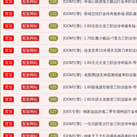
置顶
配套网站
138
[GOM引擎] - 幸福心跳酒鬼大极品打金单职
置顶
配套网站
132
[GOM引擎] - 群雄忘忧打金传奇服务端-团队
置顶
配套网站
252
[GOM引擎] - 1.80伍佰火龙三职业传奇服务
置顶
配套网站
491
[GOM引擎] - 1.76红魔小极品+7复古三职
置顶
配套网站
202
[GOM引擎] - 祖龙世界10米通关无限刀单职
置顶
配套网站
208
[GOM引擎] - 1.80天元火龙三职业传奇版本
置顶
配套网站
237
[GOM引擎] - 老图腾[迷失神器激情篇单职业服
置顶
配套网站
325
[GOM引擎] - 1.80龍魂盛世微变三职业版本-
置顶
配套网站
200
[GOM引擎] - 1.80天骄火龙微变三职业版本-
置顶
配套网站
217
[GEE引擎] - 独家血战赤魂二季专属神器打
置顶
配套网站
262
[GOM引擎] - 一生沉默复古打金三职业传奇服
置顶
配套网站
279
[GOM引擎] - 独家天下大乱高爆版神器单职业