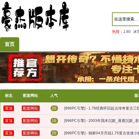
热搜：
1.80
冰
首页
标志
配套网站
人气
版
置顶
配套网站
26
[996PC引擎] - 1.78经典怀旧起点传奇复
置顶
配套网站
18
[996PC引擎] - 2003年我本沉默_逐鹿沉
置顶
配套网站
28
[996PC引擎] - 独家04月开战1.76复古