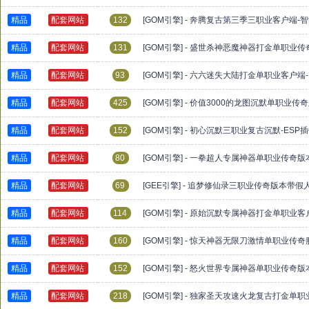
精品
配套网站
132
[GOM引擎] - 奔腾复古第三季三职业客户端-
精品
配套网站
131
[GOM引擎] - 盛世杀神恶魔神器打金单职业传
精品
配套网站
93
[GOM引擎] - 六六迷失大陆打金单职业客户端
精品
配套网站
425
[GOM引擎] - 价值3000的龙图沉默单职业传
精品
配套网站
152
[GOM引擎] - 初心沉默三职业复古沉默-ESP
精品
配套网站
80
[GOM引擎] - 一拳超人专属神器单职业传奇版
精品
配套网站
69
[GEE引擎] - 追梦修仙录三职业传奇版本带
精品
配套网站
114
[GOM引擎] - 原始沉默专属神器打金单职业客
精品
配套网站
160
[GOM引擎] - 惊天神器无限刀激情单职业传奇
精品
配套网站
152
[GOM引擎] - 怒火世界专属神器单职业传奇
精品
配套网站
218
[GOM引擎] - 独家圣天攻速火龙复古打金单