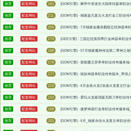
推荐
配套网站
161
[GOM引擎] - 舞帝中变迷失大陆终结篇单职
推荐
配套网站
211
[GOM引擎] - 独家超凡复古火龙打金三职业
推荐
配套网站
250
[GOM引擎] - 7月独家金庸杀戮斩忘忧神器
推荐
配套网站
270
[GEE引擎] - 三国忘忧第四季打金神器单职
推荐
配套网站
186
[GOM引擎] - 07月独家魔神传说第二季神
推荐
配套网站
176
[GOM引擎] - 新骷髅王异界单职业传奇服务端
推荐
配套网站
177
[GOM引擎] - 斩妖神器单职业传奇版本_带假
推荐
配套网站
210
[GOM引擎] - 6月金装火龙2攻速火龙复古
推荐
配套网站
152
[GOM引擎] - 爱玩火龙最强版无限刀单职业
推荐
配套网站
168
[GOM引擎] - 缘梦神器打金单职业传奇服务
推荐
配套网站
201
[GOM引擎] - 6月_独家永恒火龙复古单职