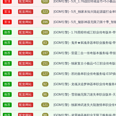
置顶
配套网站
500
[GOM引擎] - 5月_1.76战狂特戒金币+5
置顶
配套网站
323
[GOM引擎] - 5月_独家未知大陆起源篇打
置顶
配套网站
396
[GOM引擎] - 5月_魅影神器无限刀第十季
推荐
配套网站
160
[GOM引擎] - 1.76黑暗特戒三职业传奇版本-
推荐
配套网站
83
[GOM引擎] - 鬼斧★弑魂录器单职业服务端-
推荐
配套网站
197
[GOM引擎] - 雷霆二合一传奇版本服务端-带
推荐
配套网站
151
[GOM引擎] - 独家复古小极品+5三职业传奇
推荐
配套网站
127
[GOM引擎] - 邪封曲单职业传奇服务端-ESP
推荐
配套网站
92
[GOM引擎] - 龙魂决追梦神器单职业传奇服务
推荐
配套网站
96
[GOM引擎] - 雪容融无限刀迷失单职业版本-天
推荐
配套网站
121
[GOM引擎] - 独家神武迷失大陆激情单职业传
推荐
配套网站
98
[GOM引擎] - 凌霄神器单职业无限刀服务端-