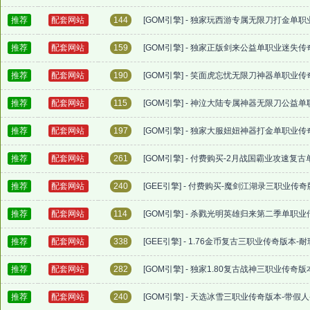
推荐
配套网站
144
[GOM引擎] - 独家玩西游专属无限刀打金单职
推荐
配套网站
159
[GOM引擎] - 独家正版剑来公益单职业迷失
推荐
配套网站
190
[GOM引擎] - 笑面虎忘忧无限刀神器单职业传
推荐
配套网站
115
[GOM引擎] - 神泣大陆专属神器无限刀公益单
推荐
配套网站
197
[GOM引擎] - 独家大服妞妞神器打金单职业传
推荐
配套网站
261
[GOM引擎] - 付费购买-2月战国霸业攻速复
推荐
配套网站
240
[GEE引擎] - 付费购买-魔剑江湖录三职业传
推荐
配套网站
114
[GOM引擎] - 杀戮光明英雄归来第二季单职
推荐
配套网站
338
[GEE引擎] - 1.76金币复古三职业传奇版本-
推荐
配套网站
282
[GOM引擎] - 独家1.80复古战神三职业传奇
推荐
配套网站
240
[GOM引擎] - 天选冰雪三职业传奇版本-带假