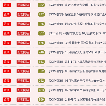
置顶
配套网站
282
[GOM引擎] - 炎帝沉默复古金币三职业传奇版
置顶
配套网站
237
[GOM引擎] - 独家正版斗破苍穹专属神器打
置顶
配套网站
326
[GOM引擎] - 西游忘忧神器打金单职业传奇客
置顶
配套网站
367
[GEE引擎] - 何以忘忧打金单职业传奇版本
置顶
配套网站
675
[GOM引擎] - 龙渊·冥剑专属神器单职业服
置顶
配套网站
246
[GOM引擎] - 10月独家大哥迷失VS肝帝的
置顶
配套网站
551
[GOM引擎] - 乱世1.76小极品元素打金三
置顶
配套网站
312
[GOM引擎] - 08月独家大服听雪楼2神器
置顶
配套网站
252
[GOM引擎] - 08月独家必争帝国火龙传奇
置顶
配套网站
183
[GOM引擎] - 07月独家暴力杀神恶魔打金三
置顶
配套网站
369
[GOM引擎] - 1.80斗帝火龙三职业传奇服务