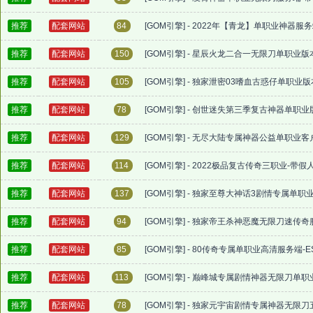
推荐
配套网站
84
[GOM引擎] - 2022年【青龙】单职业神器服
推荐
配套网站
150
[GOM引擎] - 星辰火龙二合一无限刀单职业版
推荐
配套网站
105
[GOM引擎] - 独家泄密03嗜血古惑仔单职业版
推荐
配套网站
78
[GOM引擎] - 创世迷失第三季复古神器单职业
推荐
配套网站
129
[GOM引擎] - 无尽大陆专属神器公益单职业客
推荐
配套网站
114
[GOM引擎] - 2022极品复古传奇三职业-带假
推荐
配套网站
137
[GOM引擎] - 独家至尊大神话3剧情专属单职
推荐
配套网站
94
[GOM引擎] - 独家帝王杀神恶魔无限刀速传奇
推荐
配套网站
85
[GOM引擎] - 80传奇专属单职业高清服务端-
推荐
配套网站
113
[GOM引擎] - 巅峰城专属剧情神器无限刀单职
推荐
配套网站
78
[GOM引擎] - 独家元宇宙剧情专属神器无限刀